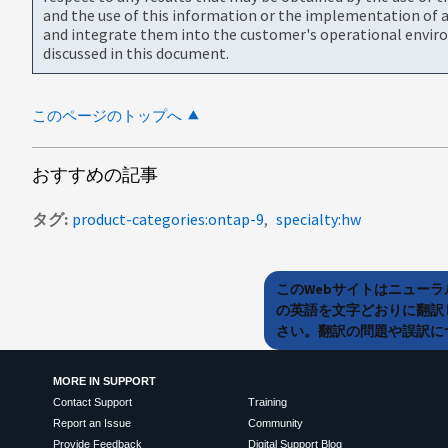
and the use of this information or the implementation of a
and integrate them into the customer's operational envir
discussed in this document.
このページのトップへ
おすすめの記事
タグ
product-categories:ontap-9
specialty:hw
このWebサイトはニュー
の英語を文字どおりに翻訳
さい。翻訳の問題や誤訳につ
MORE IN SUPPORT
Contact Support
Training
Report an Issue
Community
Provide Feedback
Digital Support Blog