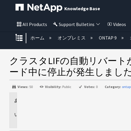
Knowledge Base
All Products
Support Bulletins
Videos
グローバル階層を展開/折りたた
ホーム
オンプレミス
ONTAP 9
クラスタLIFの自動リバー
ード中に停止が発生しまし
Views:
50
Visibility:
Public
Votes:
0
Category:
ontap
環
境
問
題