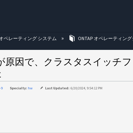
む
オペレーティング システム
ONTAP オペレーティング
トが原因で、クラスタスイッチ
た
-9
Specialty:
hw
Last Updated:
6/20/2024, 9:54:12 PM