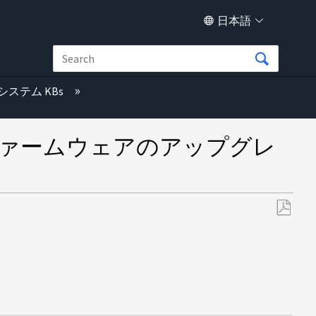
日本語
システム KBs
ファームウェアのアップグレ
PDF
と
し
て
保
存