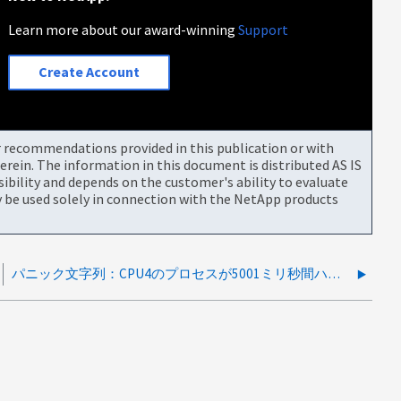
Learn more about our award-winning
Support
Create Account
or recommendations provided in this publication or with
rein. The information in this document is distributed AS IS
bility and depends on the customer's ability to evaluate
be used solely in connection with the NetApp products
パニック文字列：CPU4のプロセスが5001ミリ秒間ハング(ialloc_prod_proc_handler)しました。