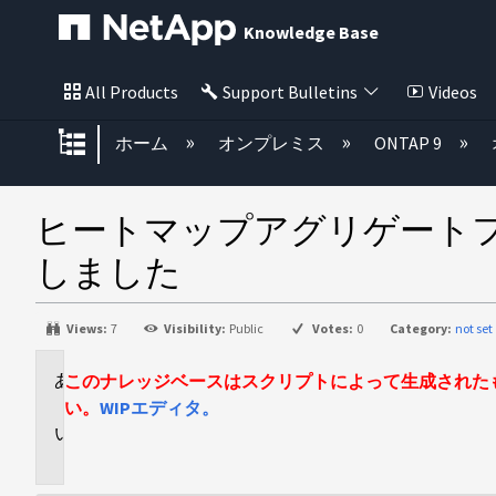
Knowledge Base
All Products
Support Bulletins
Videos
グローバル階層を展開/折りたた
ホーム
オンプレミス
ONTAP 9
ヒートマップアグリゲートフ
しました
Views:
7
Visibility:
Public
Votes:
0
Category:
not set
このナレッジベースはスクリプトによって生成された
環
境
い。
WIPエディタ。
問
題