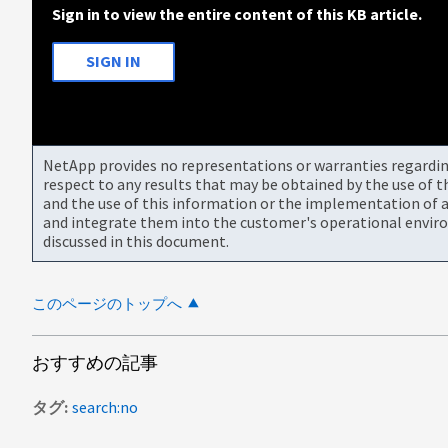
Sign in to view the entire content of this KB article.
SIGN IN
NetApp provides no representations or warranties regarding 
respect to any results that may be obtained by the use of 
and the use of this information or the implementation of a
and integrate them into the customer's operational envir
discussed in this document.
このページのトップへ
おすすめの記事
タグ
search:no