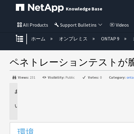
Knowledge Base
All Products
Support Bulletins
Videos
グローバル階層を展開/折りたた
ホーム
オンプレミス
ONTAP 9
ペネトレーションテストが脆
Views:
231
Visibility:
Public
Votes:
0
Category:
onta
環
境
問
題
環境