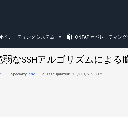
む
オペレーティング システム
ONTAP オペレーティング
弱なSSHアルゴリズムによる
p-9
Specialty:
core
Last Updated:
7/23/2024, 5:55:32 AM