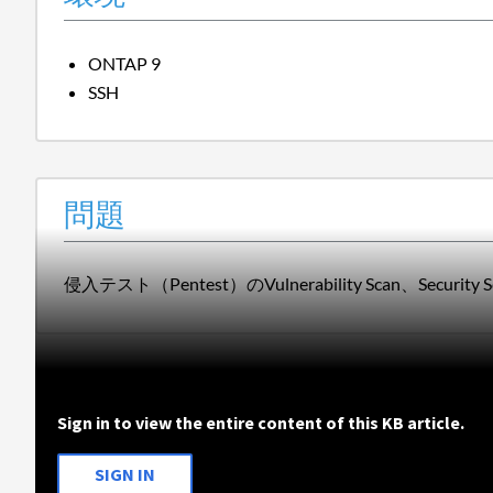
ONTAP 9
SSH
問題
侵入テスト（Pentest）のVulnerability Sca
Sign in to view the entire content of this KB article.
SIGN IN