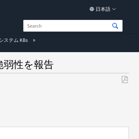
日本語
システム KBs
脆弱性を報告
PDF
と
し
て
保
存