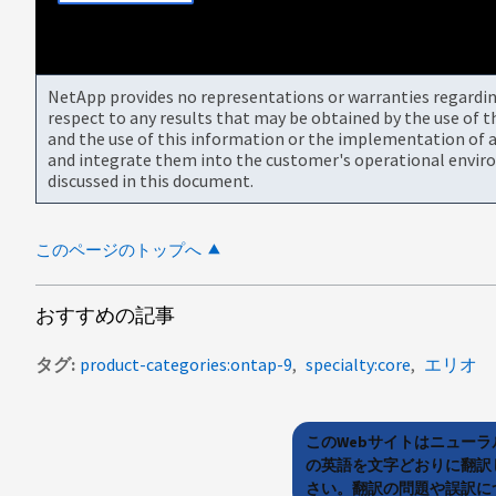
NetApp provides no representations or warranties regarding 
respect to any results that may be obtained by the use of 
and the use of this information or the implementation of a
and integrate them into the customer's operational envir
discussed in this document.
このページのトップへ
おすすめの記事
タグ
product-categories:ontap-9
specialty:core
エリオ
このWebサイトはニュー
の英語を文字どおりに翻訳
さい。翻訳の問題や誤訳につ