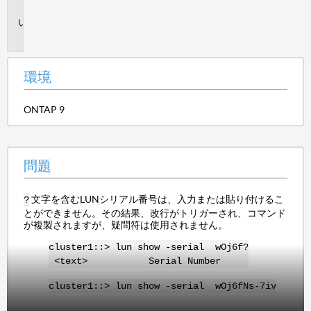
境
問
題
環境
ONTAP 9
問題
文字を含むLUNシリアル番号は、入力または貼り付けるこ
?
とができません。その結果、改行がトリガーされ、コマンド
が複製されますが、疑問符は使用されません。
cluster1::> lun show -serial wOj6f?
<text> Serial Number
cluster1::> lun show -serial wOj6fNs-7iv