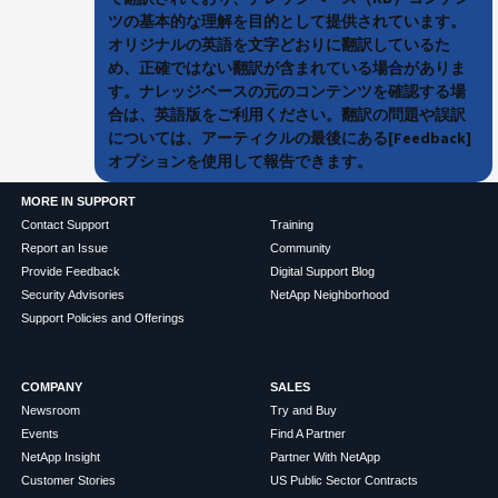
ツの基本的な理解を目的として提供されています。
オリジナルの英語を文字どおりに翻訳しているた
め、正確ではない翻訳が含まれている場合がありま
す。ナレッジベースの元のコンテンツを確認する場
合は、英語版をご利用ください。翻訳の問題や誤訳
については、アーティクルの最後にある[Feedback]
オプションを使用して報告できます。
MORE IN SUPPORT
Contact Support
Training
Report an Issue
Community
Provide Feedback
Digital Support Blog
Security Advisories
NetApp Neighborhood
Support Policies and Offerings
COMPANY
SALES
Newsroom
Try and Buy
Events
Find A Partner
NetApp Insight
Partner With NetApp
Customer Stories
US Public Sector Contracts