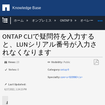
Knowledge Base
グローバル階層を展開/折りたたむ
ホーム
オンプレミス
ONTAP 9
オペレーティン
ONTAP CLIで疑問符を入力する
と、LUNシリアル番号が入力さ
れなくなります
Views:
23
Visibility:
Public
PDF
Votes:
0
Category:
ontap-9
と
Specialty:
core<a>9209980</a>
し
て
Last Updated:
保
6/27/2022, 1:24:15 PM
存
環