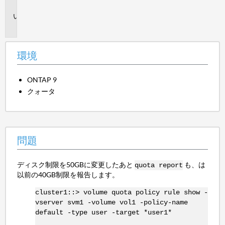
境
問
題
環境
ONTAP 9
クォータ
問題
ディスク制限を50GBに変更したあと
も、は
quota report
以前の40GB制限を報告します。
cluster1::> volume quota policy rule show -
vserver svm1 -volume vol1 -policy-name
default -type user -target *user1*