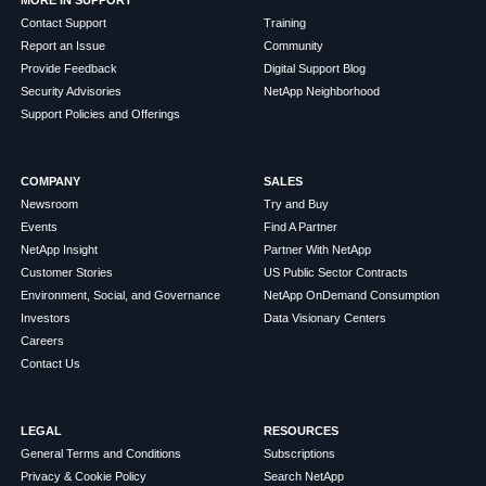
MORE IN SUPPORT
Contact Support
Training
Report an Issue
Community
Provide Feedback
Digital Support Blog
Security Advisories
NetApp Neighborhood
Support Policies and Offerings
COMPANY
SALES
Newsroom
Try and Buy
Events
Find A Partner
NetApp Insight
Partner With NetApp
Customer Stories
US Public Sector Contracts
Environment, Social, and Governance
NetApp OnDemand Consumption
Investors
Data Visionary Centers
Careers
Contact Us
LEGAL
RESOURCES
General Terms and Conditions
Subscriptions
Privacy & Cookie Policy
Search NetApp