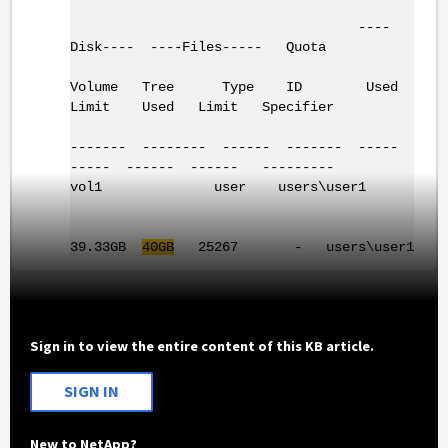
----
Disk---- ----Files----- Quota
Volume Tree Type ID Used
Limit Used Limit Specifier
------- -------- ------ ------- -----
----- ------ ------ ---------
vol1 user users\user1
39.33GB
40GB
25267 - users\user1
Sign in to view the entire content of this KB article.
SIGN IN
New to NetApp?