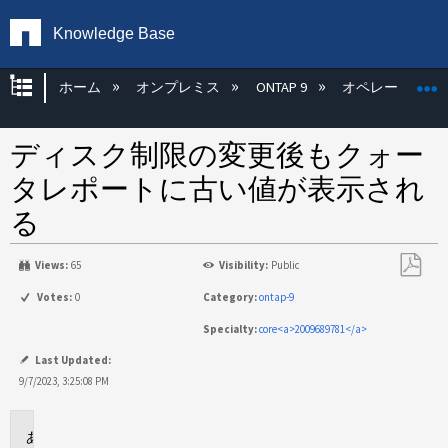
Knowledge Base
グローバル階層を展開/折りたたむ
ホーム
オンプレミス
ONTAP 9
オペレーティン
ディスク制限の変更後もクォー
タレポートに古い値が表示され
る
Views:
65
Visibility:
Public
PDF
Votes:
0
Category:
ontap-9
と
Specialty:
core<a>2009689781</a>
し
て
Last Updated:
保
9/7/2023, 3:25:08 PM
存
環