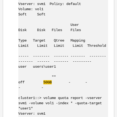
Vserver: svm1 Policy: default
Volume: vol1
Soft Soft
User
Disk Disk Files Files
Type Target Qtree Mapping
Limit Limit Limit Limit Threshold
----- -------- ------- ------- --------
------- ------ ------- ---------
user users\user1
""
off
50GB
- -
- -
cluster1::> volume quota report -vserver
svm1 -volume vol1 -index * -quota-target
*user1*
Vserver: svm1