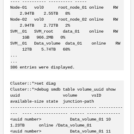
---- ---------- ---------- -----
Node-01 vol0 root_node_01 online RW
2.94TB 2.55TB 8%
Node-02 vol0 root_node_02 online RW
2.94TB 2.72TB 2%
SVM__01 SVM_root data_01 online RW
1GB 966.2MB 0%
SVM__01 Data_volume data_01 online RW
12TB 5.74TB 68%
...
...
386 entries were displayed.
Cluster::*>set diag
Cluster::*>debug smdb table volume_uuid show
uuid volume vsID
available-size state junction-path
------------------------------------ ----------
--- ---- -------------- ------ --------------
<uuid number> Data_volume_01 10
1.23TB online /Data_volume_01
<uuid number> Data_volume_01 11