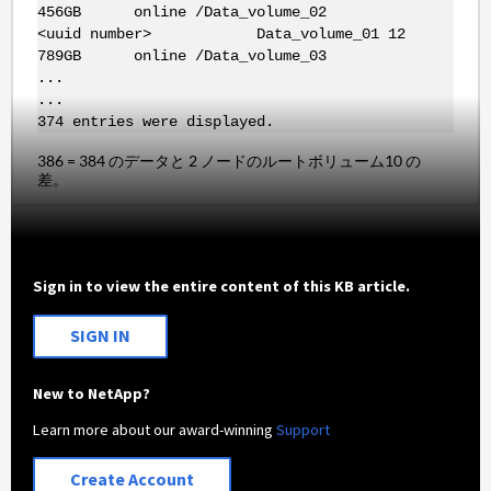
456GB online /Data_volume_02
<uuid number> Data_volume_01 12
789GB online /Data_volume_03
...
...
374 entries were displayed.
386 = 384 のデータと 2 ノードのルートボリューム10 の
差。
Sign in to view the entire content of this KB article.
SIGN IN
New to NetApp?
Learn more about our award-winning
Support
Create Account