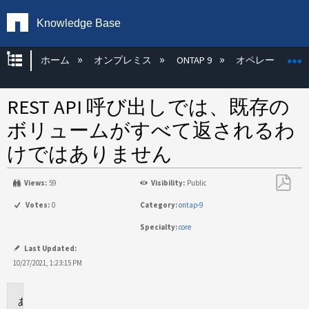
Knowledge Base
グローバル階層を展開/折りたたむ
ホーム
オンプレミス
ONTAP 9
オペレーティン
REST API 呼び出しでは、既存の
ボリュームがすべて返されるわ
けではありません
Views:
59
Visibility:
Public
PDF
Votes:
0
Category:
ontap-9
と
Specialty:
core
し
て
Last Updated:
保
10/27/2021, 1:23:15 PM
存
環