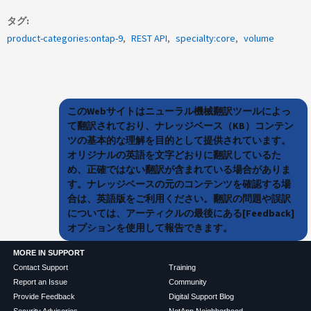
タグ
product-categories:ontap-9
REST API
specialty:core
volume
このWebサイトはニューラル機械翻訳ツールによっ
て翻訳されており、ナレッジベース（KB）コンテン
ツの基本的な理解を目的として提供されています。
オリジナルの英語を文字どおりに翻訳しているた
め、正確ではない翻訳が含まれている場合がありま
す。ナレッジベースの元のコンテンツを確認する場
合は、英語版をご利用ください。翻訳の問題や誤訳
については、アーティクルの最後にある[Feedback]
オプションを使用して報告できます。
MORE IN SUPPORT
Contact Support
Training
Report an Issue
Community
Provide Feedback
Digital Support Blog
Security Advisories
NetApp Neighborhood