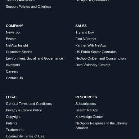
Support Policies and Offerings
COMPANY
SALES
Newsroom
Try and Buy
Events
Find A Partner
NetApp Insight
Partner With NetApp
Customer Stories
US Public Sector Contracts
Environment, Social, and Governance
NetApp OnDemand Consumption
Investors
Data Visionary Centers
Careers
Contact Us
LEGAL
RESOURCES
General Terms and Conditions
Subscriptions
Privacy & Cookie Policy
Search NetApp
Copyright
Knowledge Center
Patents
NetApp's Response to the Ukraine
Situation
Trademarks
Community Terms of Use