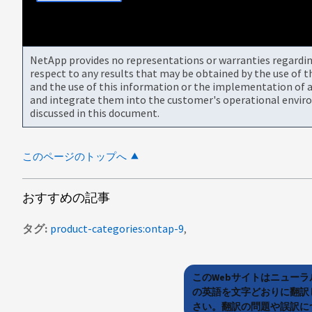
NetApp provides no representations or warranties regarding 
respect to any results that may be obtained by the use of 
and the use of this information or the implementation of a
and integrate them into the customer's operational envir
discussed in this document.
このページのトップへ
おすすめの記事
タグ
product-categories:ontap-9
このWebサイトはニュー
の英語を文字どおりに翻訳
さい。翻訳の問題や誤訳につ