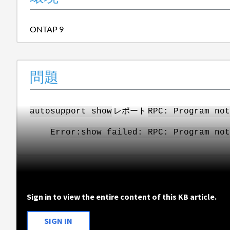
ONTAP 9
問題
レポート
autosupport show
RPC: Program not
Error:show failed: RPC: Program not
Sign in to view the entire content of this KB article.
SIGN IN