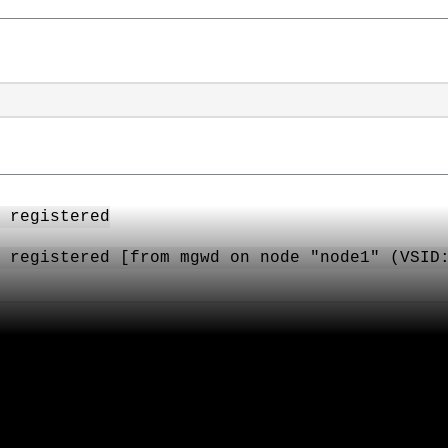
 registered
 registered [from mgwd on node "node1" (VSID