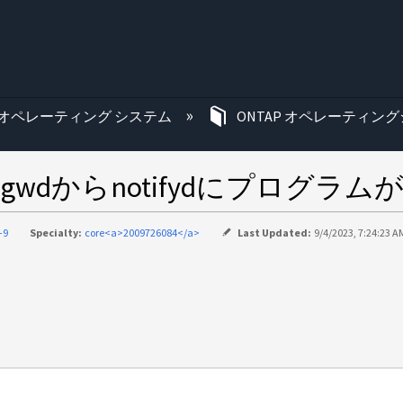
む
オペレーティング システム
ONTAP オペレーティング
のmgwdからnotifydにプログ
-9
Specialty:
core<a>2009726084</a>
Last Updated:
9/4/2023, 7:24:23 A