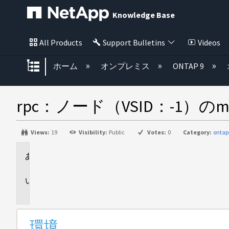
Knowledge Base
All Products
Support Bulletins
Videos
グローバル階層を展開/折りたた
ホーム
オンプレミス
ONTAP 9
rpc：ノード（VSID：-1）
Views:
19
Visibility:
Public
Votes:
0
Category:
ontap
環
境
問
題
環境