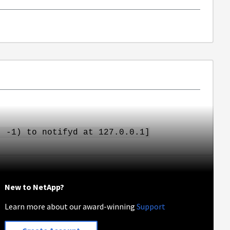
: -1) to notifyd at 127.0.0.1]
New to NetApp?
Learn more about our award-winning
Support