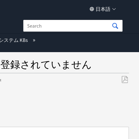
日本語
システム KBs
ラムが登録されていません
M
PDF
と
し
て
保
存