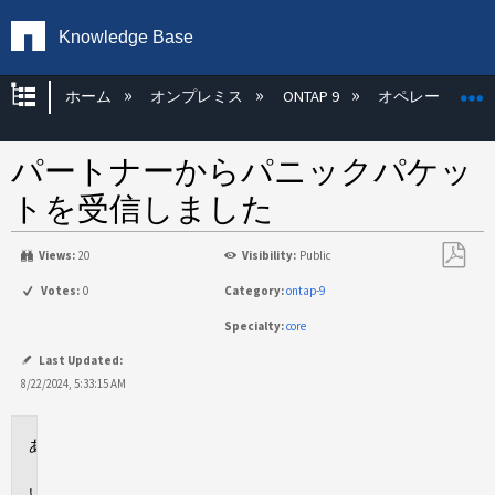
Knowledge Base
グローバル階層を展開/折りたたむ
ホーム
オンプレミス
ONTAP 9
オペレーティン
パートナーからパニックパケッ
トを受信しました
Views:
20
Visibility:
Public
PDF
Votes:
0
Category:
ontap-9
と
Specialty:
core
し
て
Last Updated:
保
8/22/2024, 5:33:15 AM
存
環
境
問