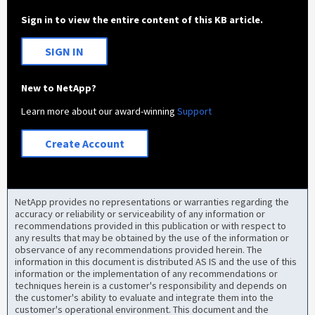
Sign in to view the entire content of this KB article.
SIGN IN
New to NetApp?
Learn more about our award-winning
Support
Create Account
NetApp provides no representations or warranties regarding the
accuracy or reliability or serviceability of any information or
recommendations provided in this publication or with respect to
any results that may be obtained by the use of the information or
observance of any recommendations provided herein. The
information in this document is distributed AS IS and the use of this
information or the implementation of any recommendations or
techniques herein is a customer's responsibility and depends on
the customer's ability to evaluate and integrate them into the
customer's operational environment. This document and the