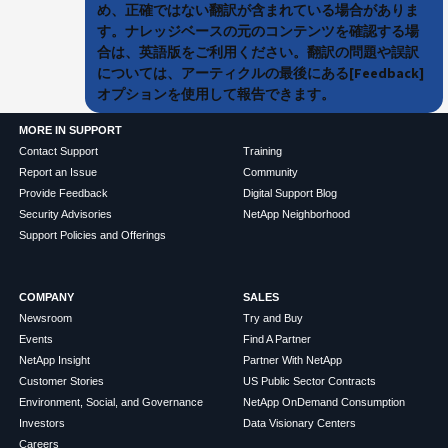
め、正確ではない翻訳が含まれている場合がありま
す。ナレッジベースの元のコンテンツを確認する場
合は、英語版をご利用ください。翻訳の問題や誤訳
については、アーティクルの最後にある[Feedback]
オプションを使用して報告できます。
MORE IN SUPPORT
Contact Support
Training
Report an Issue
Community
Provide Feedback
Digital Support Blog
Security Advisories
NetApp Neighborhood
Support Policies and Offerings
COMPANY
SALES
Newsroom
Try and Buy
Events
Find A Partner
NetApp Insight
Partner With NetApp
Customer Stories
US Public Sector Contracts
Environment, Social, and Governance
NetApp OnDemand Consumption
Investors
Data Visionary Centers
Careers