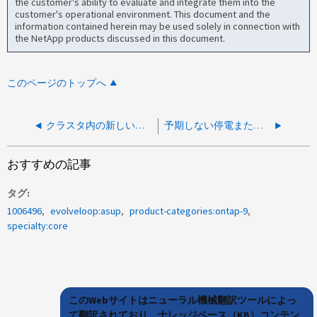
the customer's ability to evaluate and integrate them into the
customer's operational environment. This document and the
information contained herein may be used solely in connection with
the NetApp products discussed in this document.
このページのトップへ
クラスタ内の新しいノードに対してルートアグリゲートとルートボリュームが表示されない
予期しない停電またはHeadSwap後にルートボリュームのリカバリが必要
おすすめの記事
タグ
1006496
evolveloop:asup
product-categories:ontap-9
specialty:core
このWebサイトはニューラル機械翻訳ツールによっ
て翻訳されており、ナレッジベース（KB）コンテン