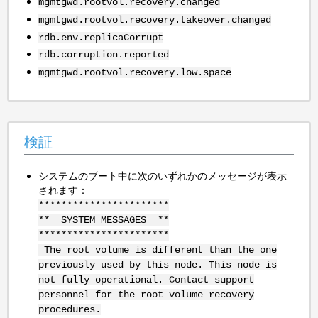
mgmtgwd.rootvol.recovery.changed
mgmtgwd.rootvol.recovery.takeover.changed
rdb.env.replicaCorrupt
rdb.corruption.reported
mgmtgwd.rootvol.recovery.low.space
検証
システムのブート中に次のいずれかのメッセージが表示
されます：
***********************
** SYSTEM MESSAGES **
***********************
The root volume is different than the one
previously used by this node. This node is
not fully operational. Contact support
personnel for the root volume recovery
procedures.