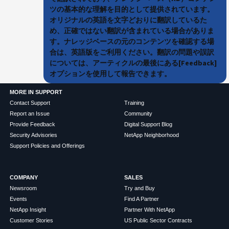
ツの基本的な理解を目的として提供されています。
オリジナルの英語を文字どおりに翻訳しているた
め、正確ではない翻訳が含まれている場合がありま
す。ナレッジベースの元のコンテンツを確認する場
合は、英語版をご利用ください。翻訳の問題や誤訳
については、アーティクルの最後にある[Feedback]
オプションを使用して報告できます。
MORE IN SUPPORT
Contact Support
Training
Report an Issue
Community
Provide Feedback
Digital Support Blog
Security Advisories
NetApp Neighborhood
Support Policies and Offerings
COMPANY
SALES
Newsroom
Try and Buy
Events
Find A Partner
NetApp Insight
Partner With NetApp
Customer Stories
US Public Sector Contracts