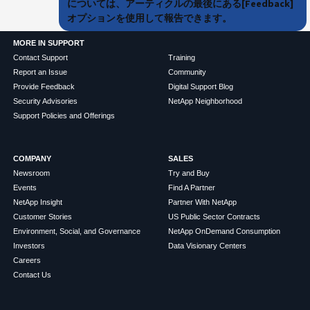
については、アーティクルの最後にある[Feedback]
オプションを使用して報告できます。
MORE IN SUPPORT
Contact Support
Training
Report an Issue
Community
Provide Feedback
Digital Support Blog
Security Advisories
NetApp Neighborhood
Support Policies and Offerings
COMPANY
SALES
Newsroom
Try and Buy
Events
Find A Partner
NetApp Insight
Partner With NetApp
Customer Stories
US Public Sector Contracts
Environment, Social, and Governance
NetApp OnDemand Consumption
Investors
Data Visionary Centers
Careers
Contact Us