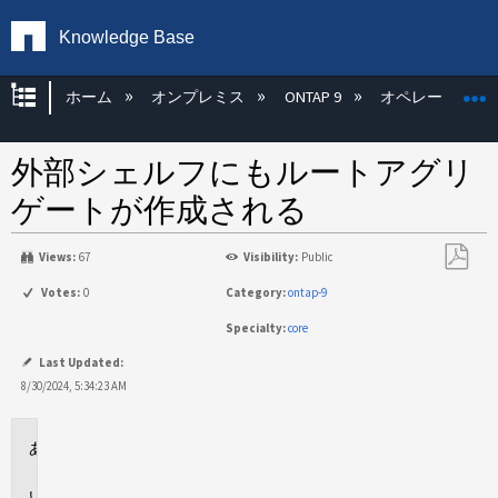
Knowledge Base
グローバル階層を展開/折りたたむ
ホーム
オンプレミス
ONTAP 9
オペレーティン
外部シェルフにもルートアグリ
ゲートが作成される
Views:
67
Visibility:
Public
PDF
Votes:
0
Category:
ontap-9
と
Specialty:
core
し
て
Last Updated:
保
8/30/2024, 5:34:23 AM
存
環
境
問