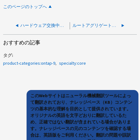
このページのトップへ
ハードウェア交換中にルートアグリゲートのWAFLに一貫性がない
ルートアグリゲートは、95%のスペース利用率を報告しています
おすすめの記事
タグ
product-categories:ontap-9
specialty:core
このWebサイトはニューラル機械翻訳ツールによっ
て翻訳されており、ナレッジベース（KB）コンテン
ツの基本的な理解を目的として提供されています。
オリジナルの英語を文字どおりに翻訳しているた
め、正確ではない翻訳が含まれている場合がありま
す。ナレッジベースの元のコンテンツを確認する場
合は、英語版をご利用ください。翻訳の問題や誤訳