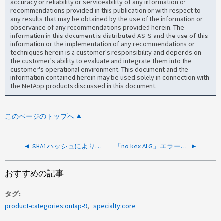
accuracy or reliability or serviceability of any information or
recommendations provided in this publication or with respect to
any results that may be obtained by the use of the information or
observance of any recommendations provided herein. The
information in this document is distributed AS IS and the use of this
information or the implementation of any recommendations or
techniques herein is a customer's responsibility and depends on
the customer's ability to evaluate and integrate them into the
customer's operational environment. This document and the
information contained herein may be used solely in connection with
the NetApp products discussed in this document.
このページのトップへ
SHA1ハッシュにより、セキュリティスキャンでSSH RSAキーにフラグが設定される
「no kex ALG」エラーが原因でSSHアクセスが失敗します
おすすめの記事
タグ
product-categories:ontap-9
specialty:core