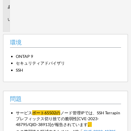
環
境
問
題
環境
ONTAP 9
セキュリティアドバイザリ
SSH
問題
サービス
ポート65502の
ノード管理IPでは、SSH Terrapin
プレフィックス切り捨ての脆弱性[CVE-2023-
48795/QID-38913]が報告されています
。