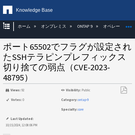
Knowledge Base
グローバル階層を展開/折りたたむ
ホーム
オンプレミス
ONTAP 9
オペレーティン
ポート65502でフラグが設定され
たSSHテラピンプレフィックス
切り捨ての弱点（CVE-2023-
48795）
Views:
92
Visibility:
Public
PDF
Votes:
0
Category:
ontap-9
と
Specialty:
core
し
て
Last Updated:
保
10/15/2024, 12:08:06 PM
存