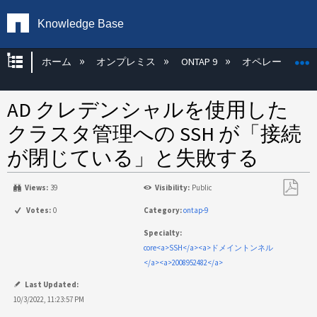
Knowledge Base
グローバル階層を展開/折りたたむ
ホーム
オンプレミス
ONTAP 9
オペレーティン
AD クレデンシャルを使用した
クラスタ管理への SSH が「接続
が閉じている」と失敗する
Views:
39
Visibility:
Public
PDF
Votes:
0
Category:
ontap-9
と
Specialty:
し
core<a>SSH</a><a>ドメイントンネル
て
</a><a>2008952482</a>
保
存
Last Updated:
10/3/2022, 11:23:57 PM