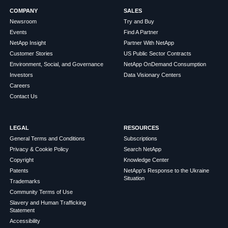
COMPANY
SALES
Newsroom
Try and Buy
Events
Find A Partner
NetApp Insight
Partner With NetApp
Customer Stories
US Public Sector Contracts
Environment, Social, and Governance
NetApp OnDemand Consumption
Investors
Data Visionary Centers
Careers
Contact Us
LEGAL
RESOURCES
General Terms and Conditions
Subscriptions
Privacy & Cookie Policy
Search NetApp
Copyright
Knowledge Center
Patents
NetApp's Response to the Ukraine
Situation
Trademarks
Community Terms of Use
Slavery and Human Trafficking
Statement
Accessibility