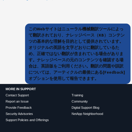
このWebサイトはニューラル機械翻訳ツールによっ
て翻訳されており、ナレッジベース（KB）コンテン
ツの基本的な理解を目的として提供されています。
オリジナルの英語を文字どおりに翻訳しているた
め、正確ではない翻訳が含まれている場合がありま
す。ナレッジベースの元のコンテンツを確認する場
合は、英語版をご利用ください。翻訳の問題や誤訳
については、アーティクルの最後にある[Feedback]
オプションを使用して報告できます。
MORE IN SUPPORT
Contact Support
Training
Report an Issue
Community
Provide Feedback
Digital Support Blog
Security Advisories
NetApp Neighborhood
Support Policies and Offerings