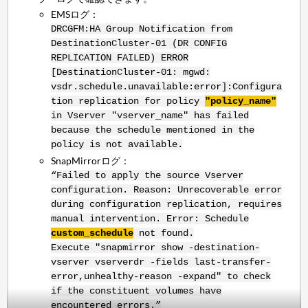
EMSログ：
DRCGFM:HA Group Notification from
DestinationCluster-01 (DR CONFIG
REPLICATION FAILED) ERROR
[DestinationCluster-01: mgwd:
vsdr.schedule.unavailable:error]:Configura
tion replication for policy
"policy_name"
in Vserver "vserver_name" has failed
because the schedule mentioned in the
policy is not available.
SnapMirrorログ：
“Failed to apply the source Vserver
configuration. Reason: Unrecoverable error
during configuration replication, requires
manual intervention. Error: Schedule
custom_schedule
not found.
Execute "snapmirror show -destination-
vserver vserverdr -fields last-transfer-
error,unhealthy-reason -expand" to check
if the constituent volumes have
encountered errors.”