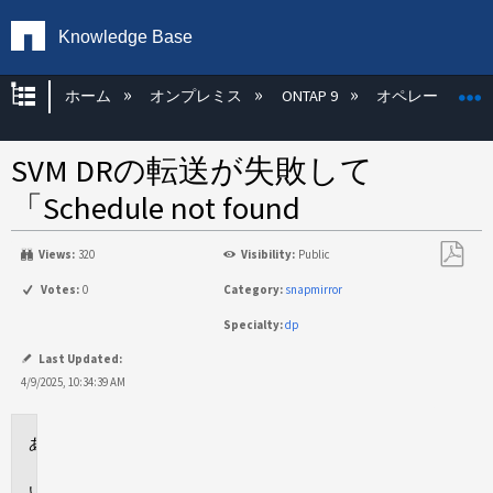
Knowledge Base
グローバル階層を展開/折りたたむ
ホーム
オンプレミス
ONTAP 9
オペレーティン
SVM DRの転送が失敗して
「Schedule not found
Views:
320
Visibility:
Public
PDF
Votes:
0
Category:
snapmirror
と
Specialty:
dp
し
て
Last Updated:
保
4/9/2025, 10:34:39 AM
存
環
境
問