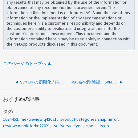
any results that may be obtained by the use of the information or
observance of any recommendations provided herein. The
information in this document is distributed AS IS and the use of this
information or the implementation of any recommendations or
techniques herein is a customer's responsibility and depends on
the customer's ability to evaluate and integrate them into the
customer's operational environment. This document and the
information contained herein may be used solely in connection with
the NetApp products discussed in this document.
このページのトップへ
SVM DR の初期化 / 再同期が失敗して次のエラーが表示されます。 failed to set field "cmddirname" to "vserver data-policy "
MAV要求削除後、SVM削除が削除状態のまま停止する
おすすめの記事
タグ
1074452
nextreview:q42021
product-categories:snapmirror
reviewcompleted:q22021
selfservice:yes
specialty:dp