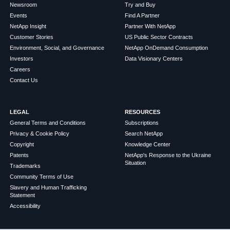
Newsroom
Try and Buy
Events
Find A Partner
NetApp Insight
Partner With NetApp
Customer Stories
US Public Sector Contracts
Environment, Social, and Governance
NetApp OnDemand Consumption
Investors
Data Visionary Centers
Careers
Contact Us
LEGAL
RESOURCES
General Terms and Conditions
Subscriptions
Privacy & Cookie Policy
Search NetApp
Copyright
Knowledge Center
Patents
NetApp's Response to the Ukraine
Situation
Trademarks
Community Terms of Use
Slavery and Human Trafficking
Statement
Accessibility