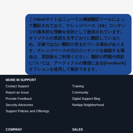
このWebサイトはニューラル機械翻訳ツールによっ
て翻訳されており、ナレッジベース（KB）コンテン
ツの基本的な理解を目的として提供されています。
オリジナルの英語を文字どおりに翻訳しているた
め、正確ではない翻訳が含まれている場合がありま
す。ナレッジベースの元のコンテンツを確認する場
合は、英語版をご利用ください。翻訳の問題や誤訳
については、アーティクルの最後にある[Feedback]
オプションを使用して報告できます。
MORE IN SUPPORT
Contact Support
Training
Report an Issue
Community
Provide Feedback
Digital Support Blog
Security Advisories
NetApp Neighborhood
Support Policies and Offerings
COMPANY
SALES