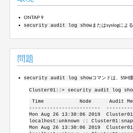
ONTAP 9
またはsyslogに
security audit log show
問題
コマンドは、SSH
security audit log show
Cluster01::> security audit log sho
Time Node Audit Mess
------------------------ --------
Mon Aug 26 13:30:06 2019 Cluster01
localhost:unknown :: Cluster01:snap
Mon Aug 26 13:30:06 2019 Cluster01