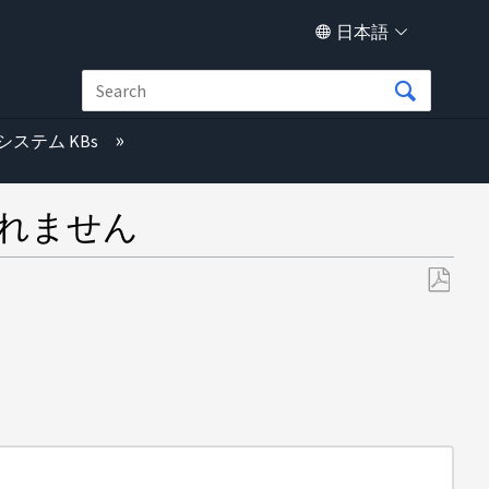
日本語
システム KBs
されません
PDF
と
し
て
保
存