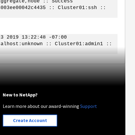
aggregate,node :: Success
003ee00042c4435 :: Cluster01:ssh ::
23 2019 13:22:48 -07:00
calhost:unknown :: Cluster01:admin1 ::
New to NetApp?
Learn more about our award-winning
Support
Create Account