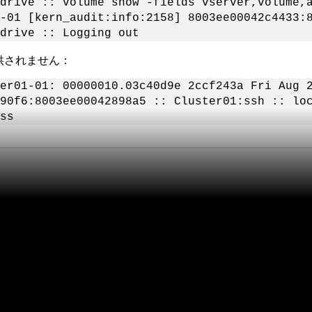
drive :: volume show -fields vserver,volume,
-01 [kern_audit:info:2158] 8003ee00042c4433:8
drive :: Logging out
提供されません：
er01-01: 00000010.03c40d9e 2ccf243a Fri Aug 
90f6:8003ee00042898a5 :: Cluster01:ssh :: lo
ss