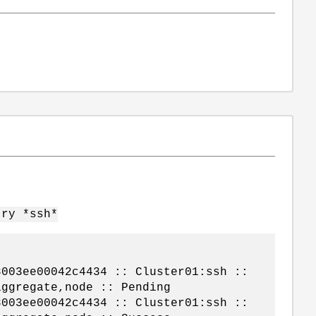
try *ssh*
003ee00042c4434 :: Cluster01:ssh ::
aggregate,node :: Pending
003ee00042c4434 :: Cluster01:ssh ::