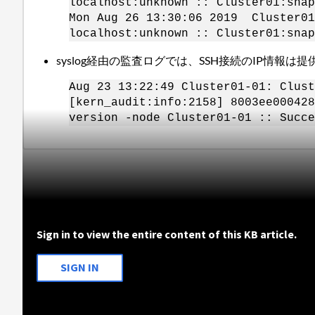
localhost:unknown :: Cluster01:snap
Mon Aug 26 13:30:06 2019 Cluster01
localhost:unknown :: Cluster01:snap
syslog経由の監査ログでは、SSH接続のIP情報は
Aug 23 13:22:49 Cluster01-01: Clust
[kern_audit:info:2158] 8003ee000428
version -node Cluster01-01 :: Succe
Sign in to view the entire content of this KB article.
SIGN IN