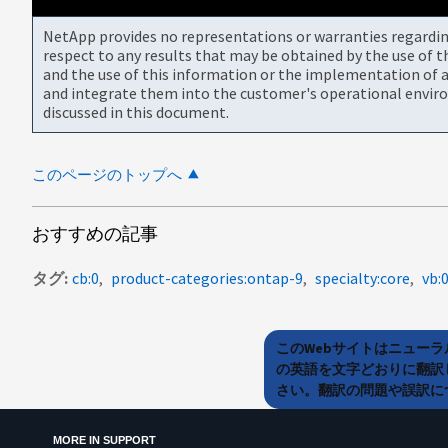
NetApp provides no representations or warranties regarding 
respect to any results that may be obtained by the use of 
and the use of this information or the implementation of a
and integrate them into the customer's operational envir
discussed in this document.
このページのトップへ
おすすめの記事
タグ
cb:0
product-categories:ontap-9
specialty:core
vb:
このWebサイトはニュー
の英語を文字どおりに翻訳
さい。翻訳の問題や誤訳につ
MORE IN SUPPORT