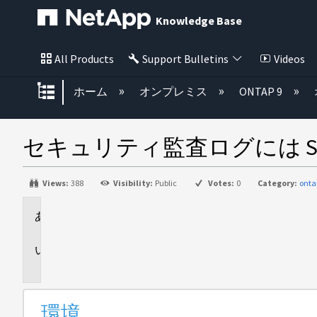
Knowledge Base
All Products
Support Bulletins
Videos
グローバル階層を展開/折りたた
ホーム
オンプレミス
ONTAP 9
セキュリティ監査ログには SS
Views:
388
Visibility:
Public
Votes:
0
Category:
onta
環
境
問
題
環境