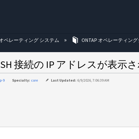
む
オペレーティング システム
ONTAP オペレーティング
H 接続の IP アドレスが表示
p-9
Specialty:
core
Last Updated:
6/9/2026, 7:06:39 AM