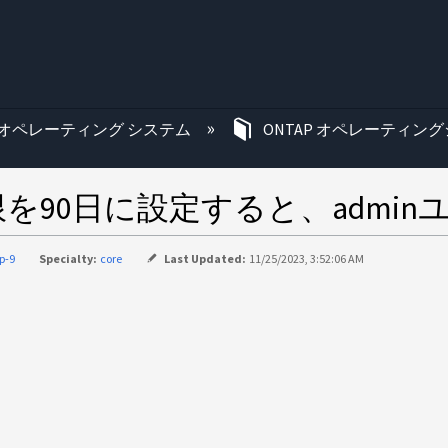
む
オペレーティング システム
ONTAP オペレーティング
を90日に設定すると、admi
p-9
Specialty:
core
Last Updated:
11/25/2023, 3:52:06 AM