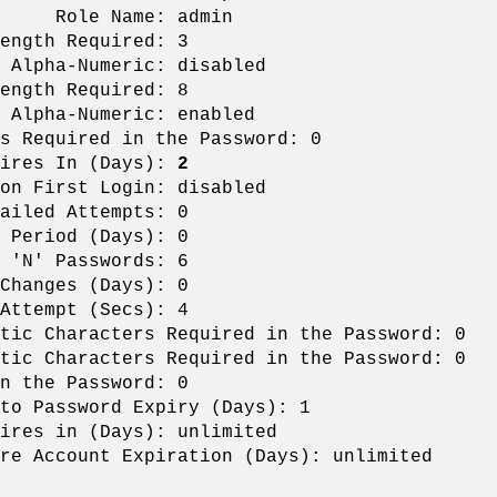
 admin
 Required: 3
eric: disabled
 Required: 8
eric: enabled
s Required in the Password: 0
n (Days):
2
n First Login: disabled
 Attempts: 0
d (Days): 0
sswords: 6
nges (Days): 0
ttempt (Secs): 4
tic Characters Required in the Password: 0
tic Characters Required in the Password: 0
n the Password: 0
to Password Expiry (Days): 1
ays): unlimited
re Account Expiration (Days): unlimited