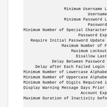
Role Name:
Minimum Username Length
Username Alpha-Num
Minimum Password Length
Password Alpha-Num
Minimum Number of Special Character
Password Expires I
Require Initial Password Update o
Maximum Number of Failed
Maximum Lockout Perio
Disallow Last 'N' Pa
Delay Between Password Cha
Delay after Each Failed Login A
Minimum Number of Lowercase Alphabe
Minimum Number of Uppercase Alphabe
Minimum Number of Digits Required i
Display Warning Message Days Prior 
Account Expires in (D
Maximum Duration of Inactivity befo