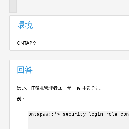
報
環境
ONTAP 9
回答
はい、IT環境管理者ユーザーも同様です。
例：
ontap98::*> security login role con
Vserver: 