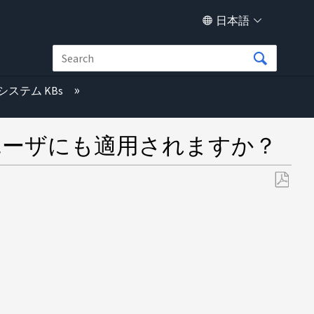
日本語
システム KBs
nユーザにも適用されますか？
PDF
と
し
て
保
存