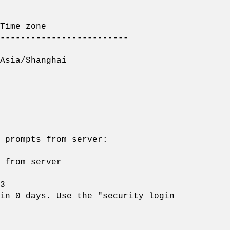
zone
-------------------------
ia/Shanghai
 prompts from server:
 from server
3
in 0 days. Use the "security login
ass