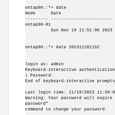
ontap98::*> date
Node Date Time 
--------- ------------------------ 
ontap98-01
Sun Nov 19 11:51:06 2023 As
ontap98::*> date 202311201152
login as: admin
Keyboard-interactive authentication
| Password:
End of keyboard-interactive prompts
Last login time: 11/19/2023 11:50:0
Warning: Your password will expire 
p
command to change your password.