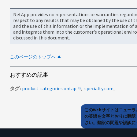
NetApp provides no representations or warranties regarding 
respect to any results that may be obtained by the use of 
and the use of this information or the implementation of a
and integrate them into the customer's operational envir
discussed in this document.
このページのトップへ
おすすめの記事
タグ
product-categories:ontap-9
specialty:core
このWebサイトはニュー
の英語を文字どおりに翻訳
さい。翻訳の問題や誤訳につ