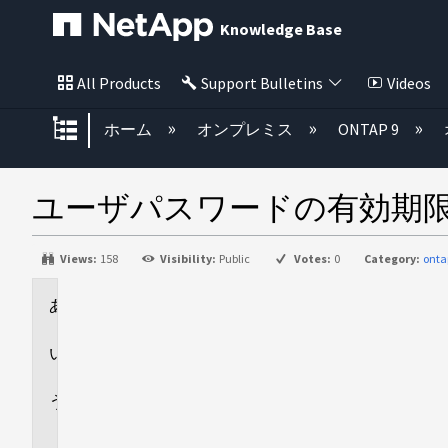
Knowledge Base
All Products
Support Bulletins
Videos
グローバル階層を展開/折りたた
ホーム
オンプレミス
ONTAP 9
ユーザパスワードの有効期限
Views:
158
Visibility:
Public
Votes:
0
Category:
onta
環
境
回
答
追
加
情