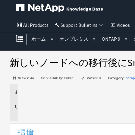
Knowledge Base
All Products
Support Bulletins
Videos
グローバル階層を展開/折りたた
ホーム
オンプレミス
ONTAP 9
新しいノードへの移行後にSna
Views:
44
Visibility:
Public
Votes:
0
Category:
ontap
環
境
問
題
環境