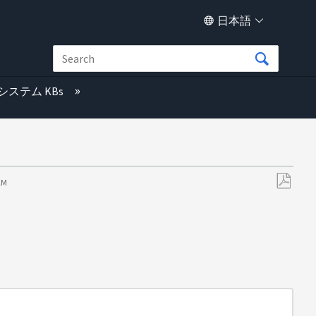
日本語
システム KBs
 AM
PDF
と
し
て
保
存