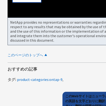
NetApp provides no representations or warranties regarding 
respect to any results that may be obtained by the use of 
and the use of this information or the implementation of a
and integrate them into the customer's operational envir
discussed in this document.
このページのトップへ
おすすめの記事
タグ
product-categories:ontap-9
このWebサイトはニュー
の英語を文字どおりに翻訳
さい。翻訳の問題や誤訳につ