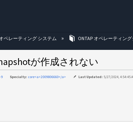
む
オペレーティング システム
ONTAP オペレーティング
pshotが作成されない
-9
Specialty:
core<a>2009806660</a>
Last Updated:
5/27/2024, 4:54:45