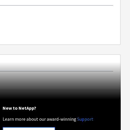
。
New to NetApp?
Learn more about our award-winning
Support