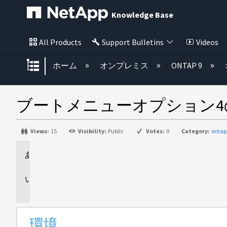
Knowledge Base
All Products
Support Bulletins
Videos
グローバル階層を展開/折りたた
ホーム
オンプレミス
ONTAP 9
ブートメニューオプション
Views:
15
Visibility:
Public
Votes:
0
Category:
ontap
環
境
問
題
環境