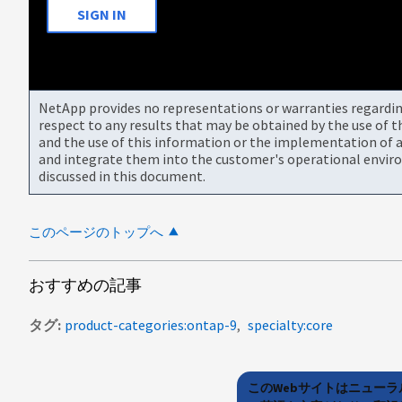
SIGN IN
NetApp provides no representations or warranties regarding 
respect to any results that may be obtained by the use of 
and the use of this information or the implementation of a
and integrate them into the customer's operational envir
discussed in this document.
このページのトップへ
おすすめの記事
タグ
product-categories:ontap-9
specialty:core
このWebサイトはニュー