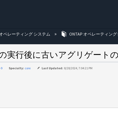
む
オペレーティング システム
ONTAP オペレーティング
4の実行後に古いアグリゲート
-9
Specialty:
core
Last Updated:
8/28/2024, 7:04:21 PM