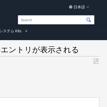
日本語
システム KBs
のエントリが表示される
PDF
と
し
て
保
存