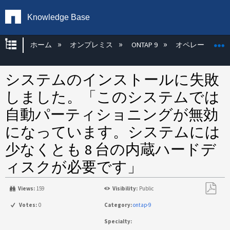
Knowledge Base
グローバル階層を展開/折りたたむ
ホーム
オンプレミス
ONTAP 9
オペレーティン
システムのインストールに失敗
しました。「このシステムでは
自動パーティショニングが無効
になっています。システムには
少なくとも 8 台の内蔵ハードデ
ィスクが必要です」
Views:
159
Visibility:
Public
PDF
Votes:
0
Category:
ontap-9
と
Specialty:
し