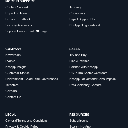
MORE IN SUPPORT
Contact Support
Training
Report an Issue
Community
Provide Feedback
Digital Support Blog
Security Advisories
NetApp Neighborhood
Support Policies and Offerings
COMPANY
SALES
Newsroom
Try and Buy
Events
Find A Partner
NetApp Insight
Partner With NetApp
Customer Stories
US Public Sector Contracts
Environment, Social, and Governance
NetApp OnDemand Consumption
Investors
Data Visionary Centers
Careers
Contact Us
LEGAL
RESOURCES
General Terms and Conditions
Subscriptions
Privacy & Cookie Policy
Search NetApp