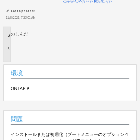
core<a>ADP</a><a> 1005781 </a>
て
保
Last Updated:
存
11/8/2022, 7:23:01 AM
のし
んだ
環
境
問
題
環境
ONTAP 9
問題
インストールまたは初期化（ブートメニューのオプション 4