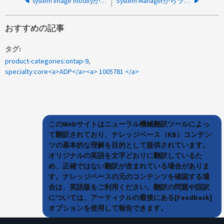
system image modifyが「cannot change default software image」というメッセージで失敗する
System Managerからライセンスの状態が非準拠と報告される
おすすめの記事
タグ
product-categories:ontap-9
specialty:core<a>ADP</a><a> 1005781 </a>
このWebサイトはニューラル機械翻訳ツールによっ
て翻訳されており、ナレッジベース（KB）コンテン
ツの基本的な理解を目的として提供されています。
オリジナルの英語を文字どおりに翻訳しているた
め、正確ではない翻訳が含まれている場合がありま
す。ナレッジベースの元のコンテンツを確認する場
合は、英語版をご利用ください。翻訳の問題や誤訳
については、アーティクルの最後にある[Feedback]
オプションを使用して報告できます。