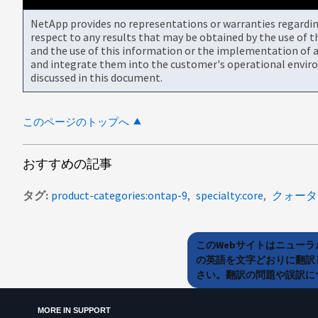
NetApp provides no representations or warranties regarding 
respect to any results that may be obtained by the use of 
and the use of this information or the implementation of a
and integrate them into the customer's operational envir
discussed in this document.
このページのトップへ
おすすめの記事
タグ
product-categories:ontap-9
specialty:core
クォータ
このWebサイトはニュー
の英語を文字どおりに翻訳
さい。翻訳の問題や誤訳につ
MORE IN SUPPORT