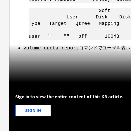
Soft So
User Disk Disk Fi
Type Target Qtree Mapping L
----- -------- ------- ------- 
user "" "" off 10
コマンドでユーザを表示
volume quota report
Sign in to view the entire content of this KB article.
SIGN IN