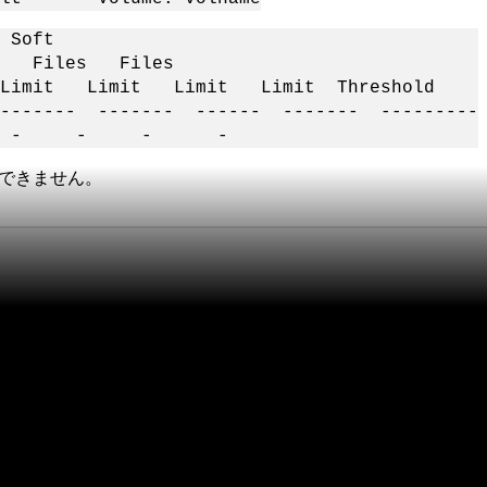
ft
les Files
imit Limit Limit Limit Threshold
-------- ------- ------ ------- ---------
0MB - - - -
できません。