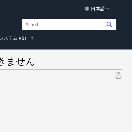
日本語
システム KBs
きません
PDF
と
し
て
保
存