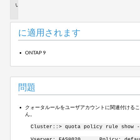
問
題
に適用されます
ONTAP 9
問題
クォータルールをユーザアカウントに関連付ける
ん。
Cluster::> quota policy rule show -
Vserver: FAS8020 Policy: def