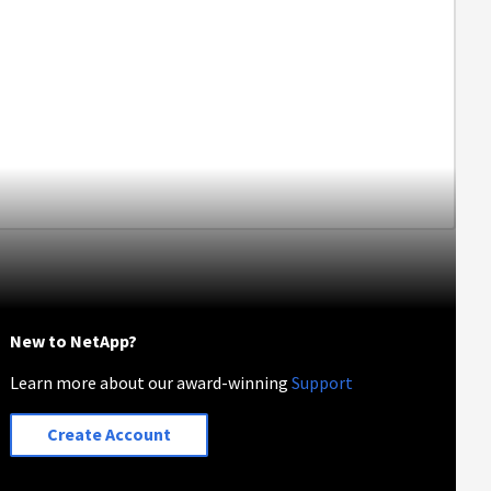
New to NetApp?
Learn more about our award-winning
Support
Create Account