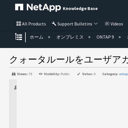
Knowledge Base
All Products
Support Bulletins
Videos
グローバル階層を展開/折りたた
ホーム
オンプレミス
ONTAP 9
クォータルールをユーザア
Views:
79
Visibility:
Public
Votes:
0
Category:
ontap
に
適
用
さ
れ
ま
す