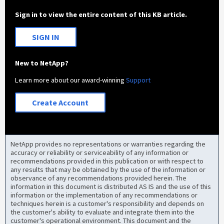
Sign in to view the entire content of this KB article.
SIGN IN
New to NetApp?
Learn more about our award-winning
Support
Create Account
NetApp provides no representations or warranties regarding the
accuracy or reliability or serviceability of any information or
recommendations provided in this publication or with respect to
any results that may be obtained by the use of the information or
observance of any recommendations provided herein. The
information in this document is distributed AS IS and the use of this
information or the implementation of any recommendations or
techniques herein is a customer's responsibility and depends on
the customer's ability to evaluate and integrate them into the
customer's operational environment. This document and the