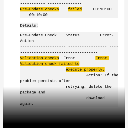
----------- ---------------
Pre-update checks
failed
00:10:00
00:10:00
Details:
Pre-update Check Status Error-
Action
-------------------- ----------------- ----
----------------------------------
Validation checks
Error
Error:
Validation check failed to
execute properly.
Action: If the
problem persists after
retrying, delete the
package and
download
again.