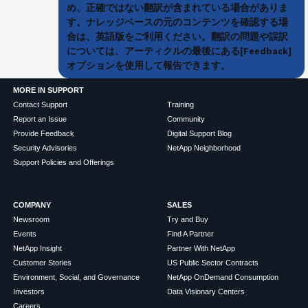
め、正確ではない翻訳が含まれている場合がありま
す。ナレッジベースの元のコンテンツを確認する場
合は、英語版をご利用ください。翻訳の問題や誤訳
については、アーティクルの最後にある[Feedback]
オプションを使用して報告できます。
MORE IN SUPPORT
Contact Support
Training
Report an Issue
Community
Provide Feedback
Digital Support Blog
Security Advisories
NetApp Neighborhood
Support Policies and Offerings
COMPANY
SALES
Newsroom
Try and Buy
Events
Find A Partner
NetApp Insight
Partner With NetApp
Customer Stories
US Public Sector Contracts
Environment, Social, and Governance
NetApp OnDemand Consumption
Investors
Data Visionary Centers
Careers