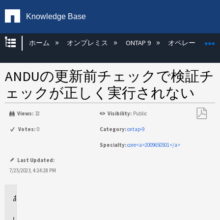
Knowledge Base
グローバル階層を展開/折りたたむ
ホーム
オンプレミス
ONTAP 9
オペレーティン
ANDUの更新前チェックで検証チ
ェックが正しく実行されない
Views:
32
Visibility:
Public
PDF
Votes:
0
Category:
ontap-9
と
Specialty:
core<a>2009650501</a>
し
て
Last Updated:
保
7/25/2023, 4:24:28 PM
存
環
境
問