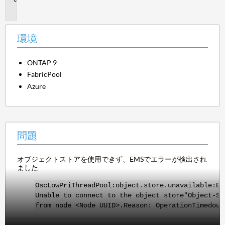
題
環境
ONTAP 9
FabricPool
Azure
問題
オブジェクトストアを使用できず、EMSでエラーが検出され
ました
OscLowPriThreadPool:object.store.unavailable:EM
Unable to connect to the object store"Object-St
from node <Node UUID>.Reason: OperationTimedout