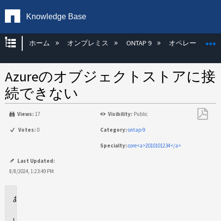
Knowledge Base
グローバル階層を展開/折りたたむ
ホーム
オンプレミス
ONTAP 9
オペレーティン
Azureのオブジェクトストアに接
続できない
Views:
17
Visibility:
Public
PDF
Votes:
0
Category:
ontap-9
と
Specialty:
core<a>2010101234</a>
し
て
Last Updated:
保
8/8/2024, 1:23:49 PM
存
環
境
問