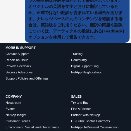
ツの基本的な理解を目的として提供されています。
オリジナルの英語を文字どおりに翻訳しているた
め、正確ではない翻訳が含まれている場合がありま
す。ナレッジベースの元のコンテンツを確認する場
合は、英語版をご利用ください。翻訳の問題や誤訳
については、アーティクルの最後にある[Feedback]
オプションを使用して報告できます。
MORE IN SUPPORT
Contact Support
Training
Report an Issue
Community
Provide Feedback
Digital Support Blog
Security Advisories
NetApp Neighborhood
Support Policies and Offerings
COMPANY
SALES
Newsroom
Try and Buy
Events
Find A Partner
NetApp Insight
Partner With NetApp
Customer Stories
US Public Sector Contracts
Environment, Social, and Governance
NetApp OnDemand Consumption