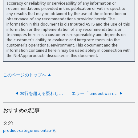
accuracy or reliability or serviceability of any information or
recommendations provided in this publication or with respect to
any results that may be obtained by the use of the information or
observance of any recommendations provided herein. The
information in this document is distributed AS IS and the use of this
information or the implementation of any recommendations or
techniques herein is a customer's responsibility and depends on
the customer's ability to evaluate and integrate them into the
customer's operational environment. This document and the
information contained herein may be used solely in connection with
the NetApp products discussed in this document.
このページのトップへ
20行を超える疑わしいファイルリストを表示できません
エラー「 timeout was reached : operation too slow 」のため、 ONTAP イメージをノードにダウンロードできません。
おすすめの記事
タグ
product-categories:ontap-9