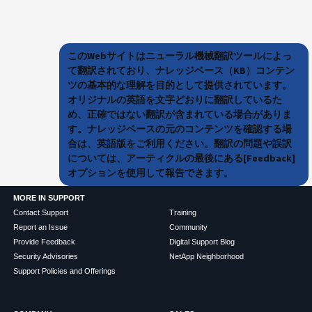
このWebサイトはニューラル機械翻訳ツールによっ
て翻訳されており、ナレッジベース（KB）コンテン
ツの基本的な理解を目的として提供されています。
オリジナルの英語を文字どおりに翻訳しているた
め、正確ではない翻訳が含まれている場合がありま
す。ナレッジベースの元のコンテンツを確認する場
合は、英語版をご利用ください。翻訳の問題や誤訳
については、アーティクルの最後にある[Feedback]
オプションを使用して報告できます。
MORE IN SUPPORT
Contact Support
Training
Report an Issue
Community
Provide Feedback
Digital Support Blog
Security Advisories
NetApp Neighborhood
Support Policies and Offerings