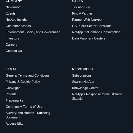
COMPANY
SALES
Newsroom
Try and Buy
Events
Find A Partner
NetApp Insight
Partner With NetApp
Customer Stories
US Public Sector Contracts
Environment, Social, and Governance
NetApp OnDemand Consumption
Investors
Data Visionary Centers
Careers
Contact Us
LEGAL
RESOURCES
General Terms and Conditions
Subscriptions
Privacy & Cookie Policy
Search NetApp
Copyright
Knowledge Center
Patents
NetApp's Response to the Ukraine
Situation
Trademarks
Community Terms of Use
Slavery and Human Trafficking
Statement
Accessibility