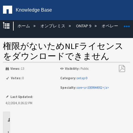
Knowledge Base
グローバル階層を展開/折りたたむ
ホーム
オンプレミス
ONTAP 9
オペレーティン
権限がないためNLFライセンス
をダウンロードできません
Views:
13
Visibility:
Public
PDF
Votes:
0
Category:
ontap-9
と
Specialty:
core<a>2009944952</a>
し
て
Last Updated:
保
4/2/2024, 8:26:22 PM
存
環
境
問