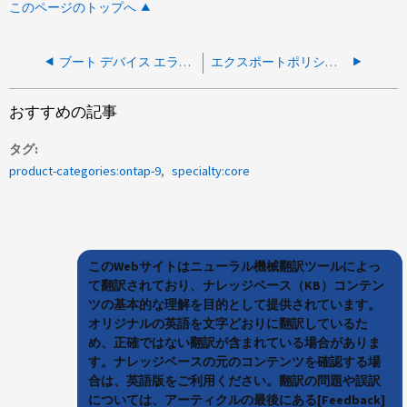
このページのトップへ
ブート デバイス エラーが原因で ONTAP を再構成できません
エクスポートポリシールールをAnsibleで削除できません
おすすめの記事
タグ
product-categories:ontap-9
specialty:core
このWebサイトはニューラル機械翻訳ツールによっ
て翻訳されており、ナレッジベース（KB）コンテン
ツの基本的な理解を目的として提供されています。
オリジナルの英語を文字どおりに翻訳しているた
め、正確ではない翻訳が含まれている場合がありま
す。ナレッジベースの元のコンテンツを確認する場
合は、英語版をご利用ください。翻訳の問題や誤訳
については、アーティクルの最後にある[Feedback]