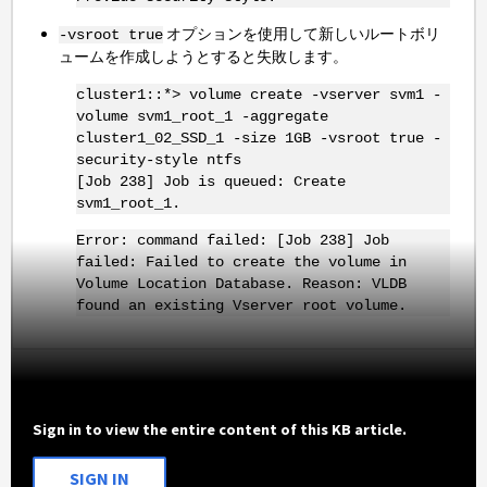
オプションを使用して新しいルートボリ
-vsroot true
ュームを作成しようとすると失敗します。
cluster1::*> volume create -vserver svm1 -
volume svm1_root_1 -aggregate
cluster1_02_SSD_1 -size 1GB -vsroot true -
security-style ntfs
[Job 238] Job is queued: Create
svm1_root_1.
Error: command failed: [Job 238] Job
failed: Failed to create the volume in
Volume Location Database. Reason: VLDB
found an existing Vserver root volume.
Sign in to view the entire content of this KB article.
SIGN IN