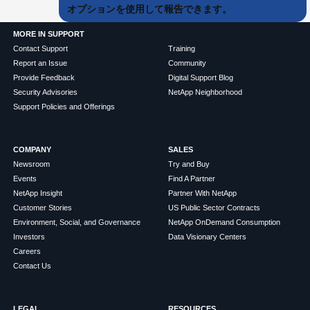
オプションを使用して報告できます。
MORE IN SUPPORT
Contact Support
Training
Report an Issue
Community
Provide Feedback
Digital Support Blog
Security Advisories
NetApp Neighborhood
Support Policies and Offerings
COMPANY
SALES
Newsroom
Try and Buy
Events
Find A Partner
NetApp Insight
Partner With NetApp
Customer Stories
US Public Sector Contracts
Environment, Social, and Governance
NetApp OnDemand Consumption
Investors
Data Visionary Centers
Careers
Contact Us
LEGAL
RESOURCES