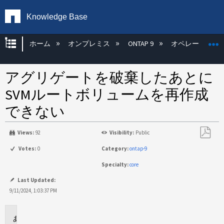
Knowledge Base
グローバル階層を展開/折りたたむ
ホーム
オンプレミス
ONTAP 9
オペレーティン
アグリゲートを破棄したあとに
SVMルートボリュームを再作成
できない
Views:
92
Visibility:
Public
PDF
Votes:
0
Category:
ontap-9
と
Specialty:
core
し
て
Last Updated:
保
9/11/2024, 1:03:37 PM
存
環