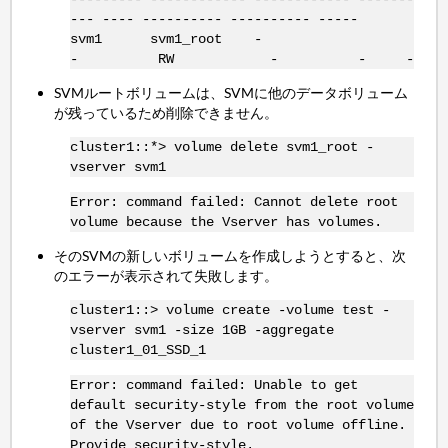
--- ---- ---------- ---------- -----
svm1 svm1_root -
- RW - - -
SVMルートボリュームは、SVMに他のデータボリューム
が残っているため削除できません。
cluster1::*> volume delete svm1_root -
vserver svm1
Error: command failed: Cannot delete root
volume because the Vserver has volumes.
そのSVMの新しいボリュームを作成しようとすると、次
のエラーが表示されて失敗します。
cluster1::> volume create -volume test -
vserver svm1 -size 1GB -aggregate
cluster1_01_SSD_1
Error: command failed: Unable to get
default security-style from the root volume
of the Vserver due to root volume offline.
Provide security-style.