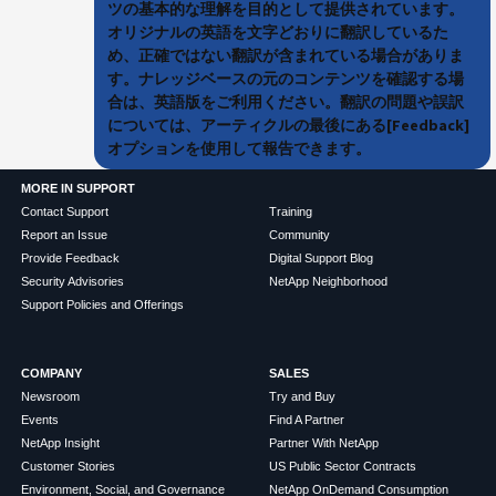
ツの基本的な理解を目的として提供されています。
オリジナルの英語を文字どおりに翻訳しているた
め、正確ではない翻訳が含まれている場合がありま
す。ナレッジベースの元のコンテンツを確認する場
合は、英語版をご利用ください。翻訳の問題や誤訳
については、アーティクルの最後にある[Feedback]
オプションを使用して報告できます。
MORE IN SUPPORT
Contact Support
Training
Report an Issue
Community
Provide Feedback
Digital Support Blog
Security Advisories
NetApp Neighborhood
Support Policies and Offerings
COMPANY
SALES
Newsroom
Try and Buy
Events
Find A Partner
NetApp Insight
Partner With NetApp
Customer Stories
US Public Sector Contracts
Environment, Social, and Governance
NetApp OnDemand Consumption