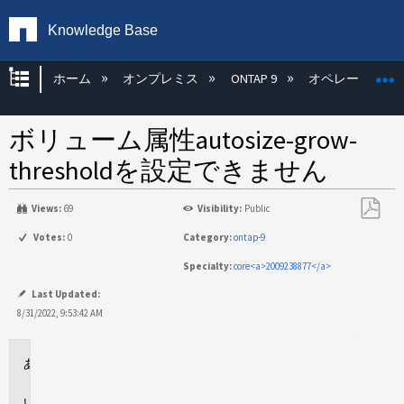
Knowledge Base
グローバル階層を展開/折りたたむ
ホーム
オンプレミス
ONTAP 9
オペレーティン
ボリューム属性autosize-grow-
thresholdを設定できません
Views:
69
Visibility:
Public
PDF
Votes:
0
Category:
ontap-9
と
Specialty:
core<a>2009238877</a>
し
て
Last Updated:
保
8/31/2022, 9:53:42 AM
存
環
境
問