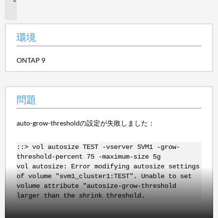
題
環境
ONTAP 9
問題
auto-grow-thresholdの設定が失敗しました：
::> vol autosize TEST -vserver SVM1 -grow-
threshold-percent 75 -maximum-size 5g
vol autosize: Error modifying autosize settings
of volume "svm1_cluster1:TEST". Unable to set
volume attribute "autosize-grow-threshold
larger than the shrink threshold.