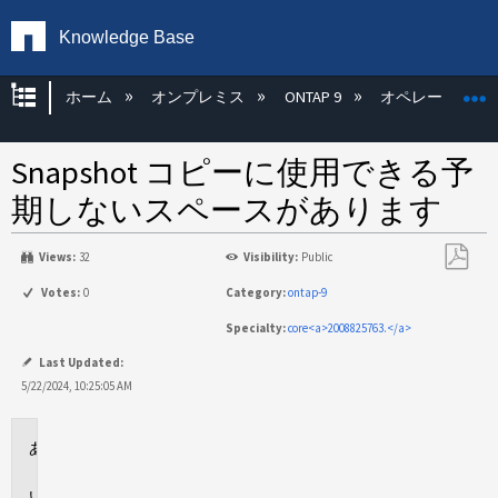
Knowledge Base
グローバル階層を展開/折りたたむ
ホーム
オンプレミス
ONTAP 9
オペレーティン
Snapshot コピーに使用できる予
期しないスペースがあります
Views:
32
Visibility:
Public
PDF
Votes:
0
Category:
ontap-9
と
Specialty:
core<a>2008825763.</a>
し
て
Last Updated:
保
5/22/2024, 10:25:05 AM
存
環
境
問