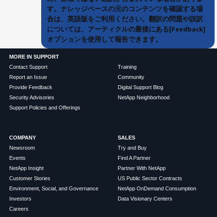
す。ナレッジベースの元のコンテンツを確認する場
合は、英語版をご利用ください。翻訳の問題や誤訳
については、アーティクルの最後にある[Feedback]
オプションを使用して報告できます。
MORE IN SUPPORT
Contact Support
Training
Report an Issue
Community
Provide Feedback
Digital Support Blog
Security Advisories
NetApp Neighborhood
Support Policies and Offerings
COMPANY
SALES
Newsroom
Try and Buy
Events
Find A Partner
NetApp Insight
Partner With NetApp
Customer Stories
US Public Sector Contracts
Environment, Social, and Governance
NetApp OnDemand Consumption
Investors
Data Visionary Centers
Careers