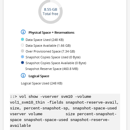
::> vol show -vserver svm10 -volume
vol1_svm10_thin -fields snapshot-reserve-avail,
size, percent-snapshot-sp, snapshot-space-used
vserver volume size percent-snapshot-
space snapshot-space-used snapshot-reserve-
available