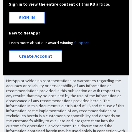
Sign in to view the entire content of this KB article.
SIGN IN
New to NetApp?
Learn more about our award-winning
Support
Create Account
NetApp provides no representations or warranties regarding the
accuracy or reliability or serviceability of any information or
recommendations provided in this publication or with respect to
any results that may be obtained by the use of the information or
observance of any recommendations provided herein. The
information in this document is distributed AS IS and the use of this
information or the implementation of any recommendations or
techniques herein is a customer's responsibility and depends on
the customer's ability to evaluate and integrate them into the
customer's operational environment. This document and the
information contained herein may be used solely in connection with