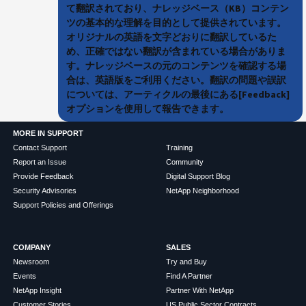
て翻訳されており、ナレッジベース（KB）コンテン
ツの基本的な理解を目的として提供されています。
オリジナルの英語を文字どおりに翻訳しているた
め、正確ではない翻訳が含まれている場合がありま
す。ナレッジベースの元のコンテンツを確認する場
合は、英語版をご利用ください。翻訳の問題や誤訳
については、アーティクルの最後にある[Feedback]
オプションを使用して報告できます。
MORE IN SUPPORT
Contact Support
Training
Report an Issue
Community
Provide Feedback
Digital Support Blog
Security Advisories
NetApp Neighborhood
Support Policies and Offerings
COMPANY
SALES
Newsroom
Try and Buy
Events
Find A Partner
NetApp Insight
Partner With NetApp
Customer Stories
US Public Sector Contracts