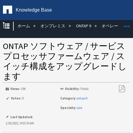
Knowledge Base
グローバル階層を展開/折りたたむ
ホーム
オンプレミス
ONTAP 9
オペレーティン
ONTAP ソフトウェア / サービス
プロセッサファームウェア / ス
イッチ構成をアップグレードし
ます
Views:
194
Visibility:
Public
PDF
Votes:
0
Category:
ontap-9
と
Specialty:
core
し
て
Last Updated:
保
1/18/2022, 9:03:33 AM
存