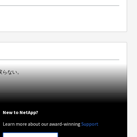
戻らない。
New to NetApp?
Learn more about our award-winning
Support