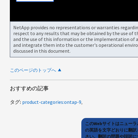
NetApp provides no representations or warranties regarding 
respect to any results that may be obtained by the use of 
and the use of this information or the implementation of a
and integrate them into the customer's operational envir
discussed in this document.
このページのトップへ
おすすめの記事
タグ
product-categories:ontap-9
このWebサイトはニュー
の英語を文字どおりに翻訳
さい。翻訳の問題や誤訳につ