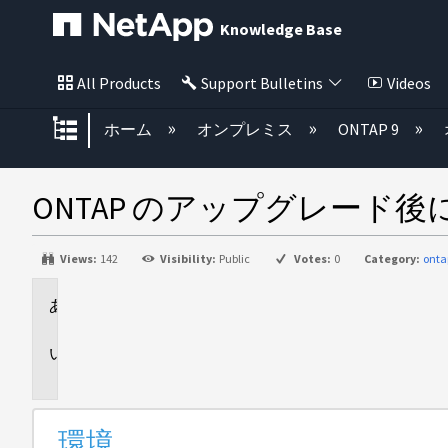
Knowledge Base
All Products
Support Bulletins
Videos
グローバル階層を展開/折りたた
ホーム
オンプレミス
ONTAP 9
ONTAP のアップグレード
Views:
142
Visibility:
Public
Votes:
0
Category:
onta
環
境
問
題
環境