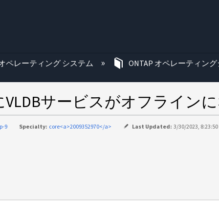
む
オペレーティング システム
ONTAP オペレーティング
後にVLDBサービスがオフライン
p-9
Specialty:
core<a>2009352970</a>
Last Updated:
3/30/2023, 8:23:5