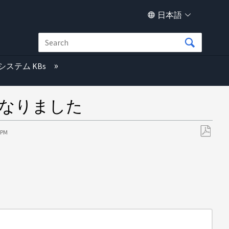
日本語
システム KBs
になりました
0 PM
PDF
と
し
て
保
存