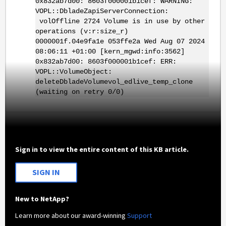
0x832ab7d00: 8603f000001b1cef: WARNING:
VOPL::DbladeZapiServerConnection:
volOffline 2724 Volume is in use by other
operations (v:r:size_r)
0000001f.04e9fa1e 053ffe2a Wed Aug 07 2024
08:06:11 +01:00 [kern_mgwd:info:3562]
0x832ab7d00: 8603f000001b1cef: ERR:
VOPL::VolumeObject:
deleteDbladeVolumevol_edlive_temp_clone
(waiting on retry 0/0)
Sign in to view the entire content of this KB article.
SIGN IN
New to NetApp?
Learn more about our award-winning
Support