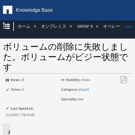
Knowledge Base
グローバル階層を展開/折りたたむ
ホーム
オンプレミス
ONTAP 9
オペレーティン
ボリュームの削除に失敗しまし
た。ボリュームがビジー状態で
す
Views:
28
Visibility:
Public
PDF
Votes:
0
Category:
ontap-9
と
Specialty:
core
し
て
Last Updated:
保
11/5/2025, 7:36:14 AM
存
環