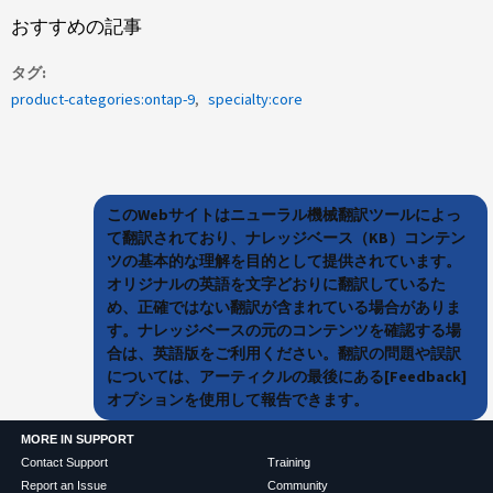
おすすめの記事
タグ
product-categories:ontap-9
specialty:core
このWebサイトはニューラル機械翻訳ツールによっ
て翻訳されており、ナレッジベース（KB）コンテン
ツの基本的な理解を目的として提供されています。
オリジナルの英語を文字どおりに翻訳しているた
め、正確ではない翻訳が含まれている場合がありま
す。ナレッジベースの元のコンテンツを確認する場
合は、英語版をご利用ください。翻訳の問題や誤訳
については、アーティクルの最後にある[Feedback]
オプションを使用して報告できます。
MORE IN SUPPORT
Contact Support
Training
Report an Issue
Community