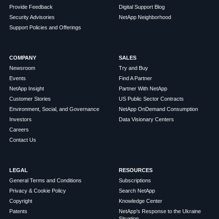
Provide Feedback
Digital Support Blog
Security Advisories
NetApp Neighborhood
Support Policies and Offerings
COMPANY
SALES
Newsroom
Try and Buy
Events
Find A Partner
NetApp Insight
Partner With NetApp
Customer Stories
US Public Sector Contracts
Environment, Social, and Governance
NetApp OnDemand Consumption
Investors
Data Visionary Centers
Careers
Contact Us
LEGAL
RESOURCES
General Terms and Conditions
Subscriptions
Privacy & Cookie Policy
Search NetApp
Copyright
Knowledge Center
Patents
NetApp's Response to the Ukraine
Situation