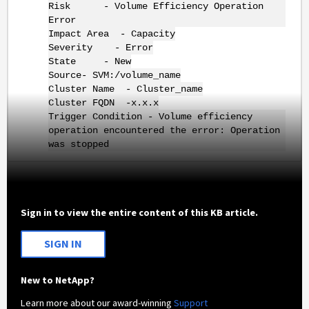
Risk - Volume Efficiency Operation
Error
Impact Area - Capacity
Severity - Error
State - New
Source- SVM:/volume_name
Cluster Name - Cluster_name
Cluster FQDN -x.x.x
Trigger Condition - Volume efficiency
operation encountered the error: Operation
was stopped
Sign in to view the entire content of this KB article.
SIGN IN
New to NetApp?
Learn more about our award-winning
Support