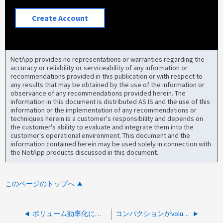
Create Account
NetApp provides no representations or warranties regarding the
accuracy or reliability or serviceability of any information or
recommendations provided in this publication or with respect to
any results that may be obtained by the use of the information or
observance of any recommendations provided herein. The
information in this document is distributed AS IS and the use of this
information or the implementation of any recommendations or
techniques herein is a customer's responsibility and depends on
the customer's ability to evaluate and integrate them into the
customer's operational environment. This document and the
information contained herein may be used solely in connection with
the NetApp products discussed in this document.
このページのトップへ
ボリューム効率化に失敗する sis.op.aborted：エラー ディスク スペースが不足しています
コンパクションがvolume efficiencyにfalseと表示される