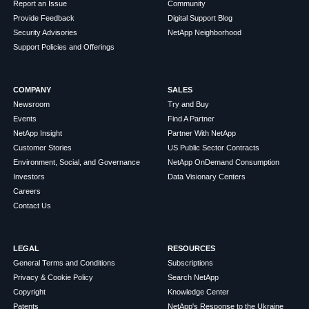
Report an Issue
Community
Provide Feedback
Digital Support Blog
Security Advisories
NetApp Neighborhood
Support Policies and Offerings
COMPANY
SALES
Newsroom
Try and Buy
Events
Find A Partner
NetApp Insight
Partner With NetApp
Customer Stories
US Public Sector Contracts
Environment, Social, and Governance
NetApp OnDemand Consumption
Investors
Data Visionary Centers
Careers
Contact Us
LEGAL
RESOURCES
General Terms and Conditions
Subscriptions
Privacy & Cookie Policy
Search NetApp
Copyright
Knowledge Center
Patents
NetApp's Response to the Ukraine