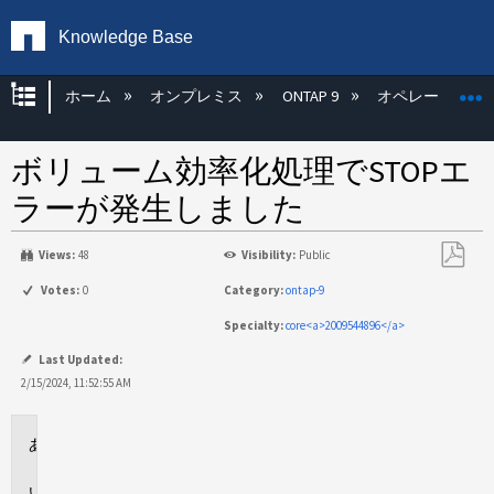
Knowledge Base
グローバル階層を展開/折りたたむ
ホーム
オンプレミス
ONTAP 9
オペレーティン
ボリューム効率化処理でSTOPエ
ラーが発生しました
Views:
48
Visibility:
Public
PDF
Votes:
0
Category:
ontap-9
と
Specialty:
core<a>2009544896</a>
し
て
Last Updated:
保
2/15/2024, 11:52:55 AM
存
環
境
問