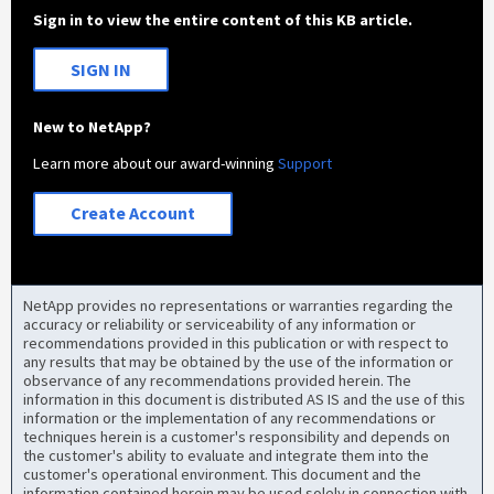
Sign in to view the entire content of this KB article.
SIGN IN
New to NetApp?
Learn more about our award-winning
Support
Create Account
NetApp provides no representations or warranties regarding the
accuracy or reliability or serviceability of any information or
recommendations provided in this publication or with respect to
any results that may be obtained by the use of the information or
observance of any recommendations provided herein. The
information in this document is distributed AS IS and the use of this
information or the implementation of any recommendations or
techniques herein is a customer's responsibility and depends on
the customer's ability to evaluate and integrate them into the
customer's operational environment. This document and the
information contained herein may be used solely in connection with