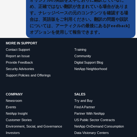
め、正確ではない翻訳が含まれている場合がありま
す。ナレッジベースの元のコンテンツを確認する場
合は、英語版をご利用ください。翻訳の問題や誤訳
については、アーティクルの最後にある[Feedback]
オプションを使用して報告できます。
MORE IN SUPPORT
Contact Support
Training
Report an Issue
Community
Provide Feedback
Digital Support Blog
Security Advisories
NetApp Neighborhood
Support Policies and Offerings
COMPANY
SALES
Newsroom
Try and Buy
Events
Find A Partner
NetApp Insight
Partner With NetApp
Customer Stories
US Public Sector Contracts
Environment, Social, and Governance
NetApp OnDemand Consumption
Investors
Data Visionary Centers