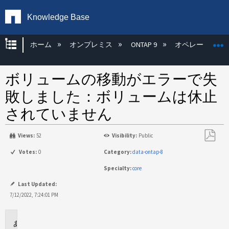
Knowledge Base
グローバル階層を展開/折りたたむ
ホーム
オンプレミス
ONTAP 9
オペレーティン
ボリュームの移動がエラーで失
敗しました：ボリュームは休止
されていません
Views:
52
Visibility:
Public
PDF
Votes:
0
Category:
data-ontap-8
と
Specialty:
core
し
て
Last Updated:
保
7/12/2022, 7:24:01 PM
存
環