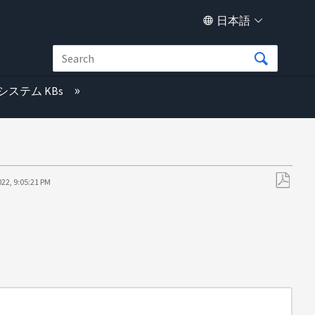
日本語
システム KBs
022, 9:05:21 PM
PDF
と
し
て
保
存