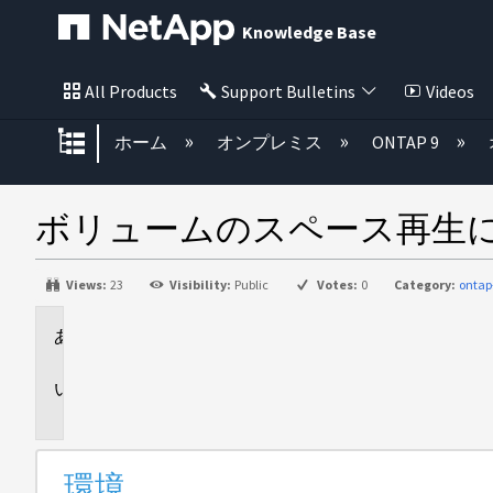
Knowledge Base
All Products
Support Bulletins
Videos
グローバル階層を展開/折りたた
ホーム
オンプレミス
ONTAP 9
ボリュームのスペース再生
Views:
23
Visibility:
Public
Votes:
0
Category:
ontap
環
境
問
題
環境