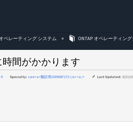
む
オペレーティング システム
ONTAP オペレーティング
に時間がかかります
-9
Specialty:
core<a>翻訳用2009087172</a><a />
Last Updated:
9/23/2