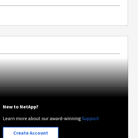
New to NetApp?
Learn more about our award-winning
Support
Create Account