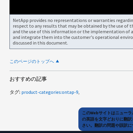
NetApp provides no representations or warranties regarding 
respect to any results that may be obtained by the use of 
and the use of this information or the implementation of a
and integrate them into the customer's operational envir
discussed in this document.
このページのトップへ
おすすめの記事
タグ
product-categories:ontap-9
このWebサイトはニュー
の英語を文字どおりに翻訳
さい。翻訳の問題や誤訳につ