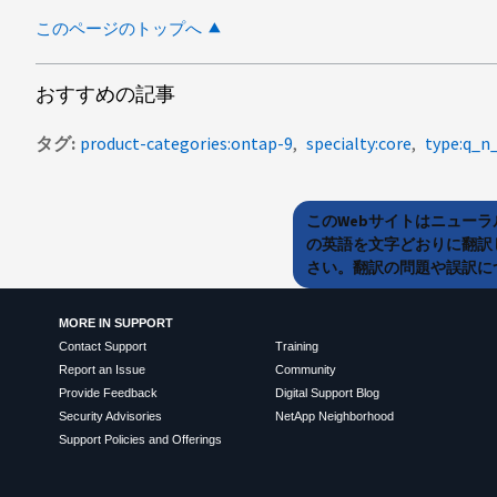
このページのトップへ
おすすめの記事
タグ
product-categories:ontap-9
specialty:core
type:q_n
このWebサイトはニュー
の英語を文字どおりに翻訳
さい。翻訳の問題や誤訳につ
MORE IN SUPPORT
Contact Support
Training
Report an Issue
Community
Provide Feedback
Digital Support Blog
Security Advisories
NetApp Neighborhood
Support Policies and Offerings