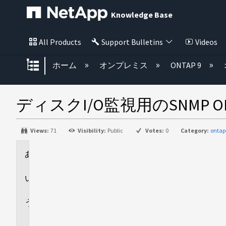
Knowledge Base
All Products
Support Bulletins
Videos
グローバル階層を展開/折りたた
ホーム
オンプレミス
ONTAP 9
ディスクI/O監視用のSNMP 
Views:
71
Visibility:
Public
Votes:
0
Category:
ontap
環
境
回
答
追
加
情