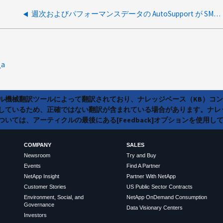
週次およびパフォーマンスデータの AutoSupport が SMTP 経由で NetApp ポータルに届かない
_a
ラル機械翻訳ツールによって翻訳されており、ナレッジベース（KB）コ
しているため、正確ではない翻訳が含まれている場合があります。ナレ
いては、アーティクルの最後にある[Feedback]オプションを使用し
COMPANY
SALES
Newsroom
Try and Buy
Events
Find A Partner
NetApp Insight
Partner With NetApp
Customer Stories
US Public Sector Contracts
Environment, Social, and
NetApp OnDemand Consumption
Governance
Data Visionary Centers
Investors