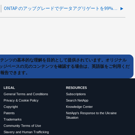
ONTAP のアップグレードでデータアグリゲートを99%使用した場合、どのような影響がありますか。
ンテンツの基本的な理解を目的として提供されています。オリジナル
ッジベースの元のコンテンツを確認する場合は、英語版をご利用くだ
て報告できます。
LEGAL
RESOURCES
General Terms and Conditions
Subscriptions
Privacy & Cookie Policy
Search NetApp
Copyright
Knowledge Center
Patents
NetApp's Response to the Ukraine
Situation
Trademarks
Community Terms of Use
Slavery and Human Trafficking