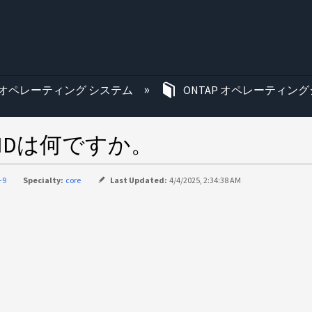
む
オペレーティング システム
ONTAP オペレーティング
OIDは何ですか。
-9
Specialty:
core
Last Updated:
4/4/2025, 2:34:38 AM