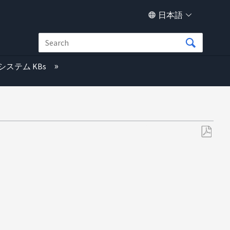
日本語
システム KBs
PDF
と
し
て
保
存