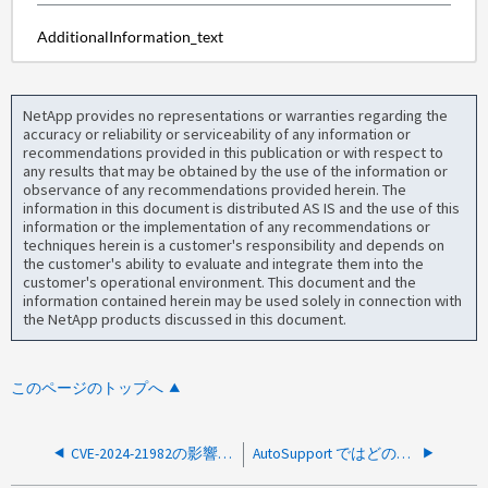
AdditionalInformation_text
NetApp provides no representations or warranties regarding the
accuracy or reliability or serviceability of any information or
recommendations provided in this publication or with respect to
any results that may be obtained by the use of the information or
observance of any recommendations provided herein. The
information in this document is distributed AS IS and the use of this
information or the implementation of any recommendations or
techniques herein is a customer's responsibility and depends on
the customer's ability to evaluate and integrate them into the
customer's operational environment. This document and the
information contained herein may be used solely in connection with
the NetApp products discussed in this document.
このページのトップへ
CVE-2024-21982の影響を受けるONTAPのコマンドはどれですか？
AutoSupport ではどのような SMTP 認証方法がサポートされていますか?