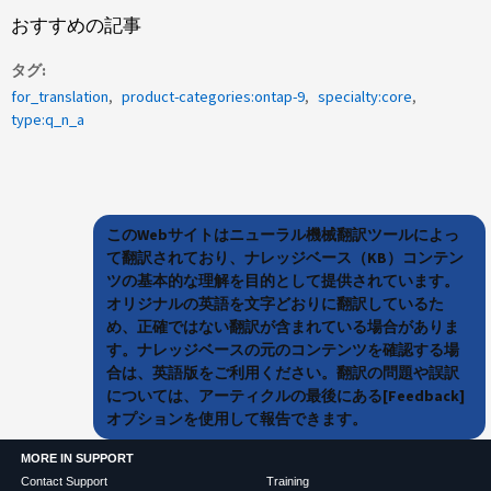
おすすめの記事
タグ
for_translation
product-categories:ontap-9
specialty:core
type:q_n_a
このWebサイトはニューラル機械翻訳ツールによっ
て翻訳されており、ナレッジベース（KB）コンテン
ツの基本的な理解を目的として提供されています。
オリジナルの英語を文字どおりに翻訳しているた
め、正確ではない翻訳が含まれている場合がありま
す。ナレッジベースの元のコンテンツを確認する場
合は、英語版をご利用ください。翻訳の問題や誤訳
については、アーティクルの最後にある[Feedback]
オプションを使用して報告できます。
MORE IN SUPPORT
Contact Support
Training