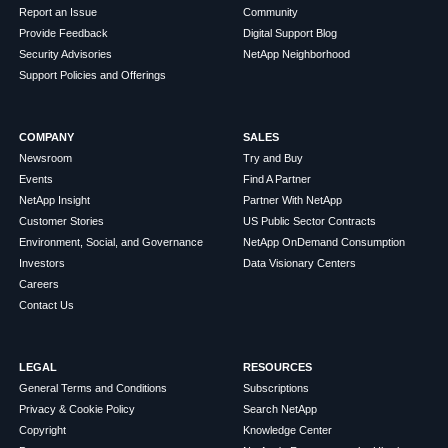
Report an Issue
Community
Provide Feedback
Digital Support Blog
Security Advisories
NetApp Neighborhood
Support Policies and Offerings
COMPANY
SALES
Newsroom
Try and Buy
Events
Find A Partner
NetApp Insight
Partner With NetApp
Customer Stories
US Public Sector Contracts
Environment, Social, and Governance
NetApp OnDemand Consumption
Investors
Data Visionary Centers
Careers
Contact Us
LEGAL
RESOURCES
General Terms and Conditions
Subscriptions
Privacy & Cookie Policy
Search NetApp
Copyright
Knowledge Center