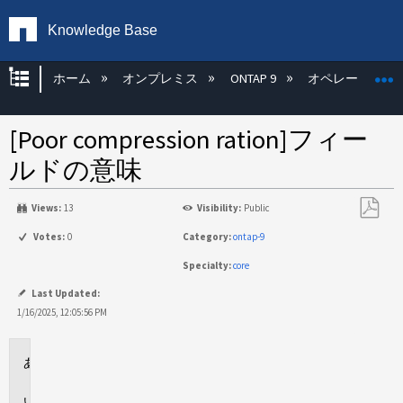
Knowledge Base
グローバル階層を展開/折りたたむ
ホーム
オンプレミス
ONTAP 9
オペレーティン
[Poor compression ration]フィー
ルドの意味
Views:
13
Visibility:
Public
PDF
Votes:
0
Category:
ontap-9
と
Specialty:
core
し
て
Last Updated:
保
1/16/2025, 12:05:56 PM
存
環
境
回