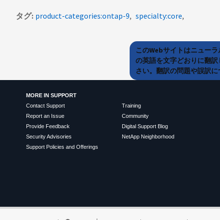
タグ
product-categories:ontap-9
specialty:core
このWebサイトはニュー
の英語を文字どおりに翻訳
さい。翻訳の問題や誤訳につ
MORE IN SUPPORT
Contact Support
Training
Report an Issue
Community
Provide Feedback
Digital Support Blog
Security Advisories
NetApp Neighborhood
Support Policies and Offerings