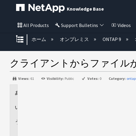
Knowledge Base
All Products
Support Bulletins
Videos
グローバル階層を展開/折りたた
ホーム
オンプレミス
ONTAP 9
クライアントからファイル
Views:
61
Visibility:
Public
Votes:
0
Category:
ontap
環
境
回
答
追
加
情