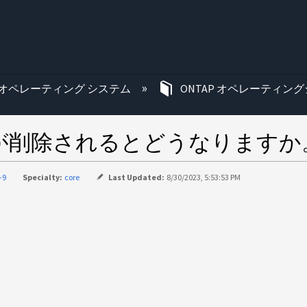
む
オペレーティング システム
ONTAP オペレーティング
が削除されるとどうなりますか
-9
Specialty:
core
Last Updated:
8/30/2023, 5:53:53 PM