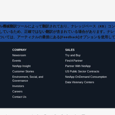
ラル機械翻訳ツールによって翻訳されており、ナレッジベース（KB）コ
しているため、正確ではない翻訳が含まれている場合があります。ナレ
いては、アーティクルの最後にある[Feedback]オプションを使用し
COMPANY
SALES
Newsroom
Try and Buy
Events
Find A Partner
NetApp Insight
Partner With NetApp
Customer Stories
US Public Sector Contracts
Environment, Social, and
NetApp OnDemand Consumption
Governance
Data Visionary Centers
Investors
Careers
Contact Us