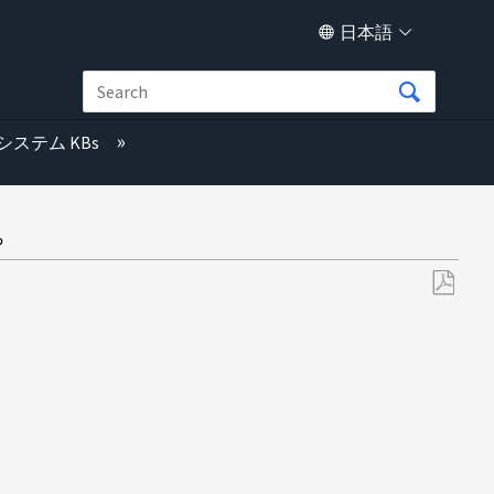
日本語
システム KBs
。
PDF
と
し
て
保
存