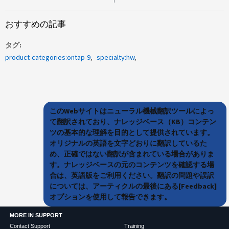
おすすめの記事
タグ
product-categories:ontap-9
specialty:hw
このWebサイトはニューラル機械翻訳ツールによっ
て翻訳されており、ナレッジベース（KB）コンテン
ツの基本的な理解を目的として提供されています。
オリジナルの英語を文字どおりに翻訳しているた
め、正確ではない翻訳が含まれている場合がありま
す。ナレッジベースの元のコンテンツを確認する場
合は、英語版をご利用ください。翻訳の問題や誤訳
については、アーティクルの最後にある[Feedback]
オプションを使用して報告できます。
MORE IN SUPPORT
Contact Support
Training