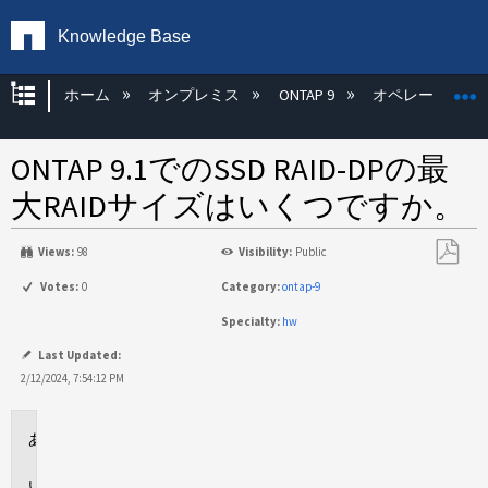
Knowledge Base
グローバル階層を展開/折りたたむ
ホーム
オンプレミス
ONTAP 9
オペレーティン
ONTAP 9.1でのSSD RAID-DPの最
大RAIDサイズはいくつですか。
Views:
98
Visibility:
Public
PDF
Votes:
0
Category:
ontap-9
と
Specialty:
hw
し
て
Last Updated:
保
2/12/2024, 7:54:12 PM
存
環
境
回