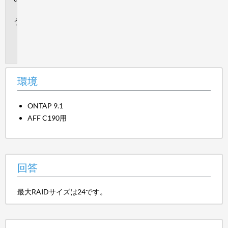
答
追
加
情
報
環境
ONTAP 9.1
AFF C190用
回答
最大RAIDサイズは24です。