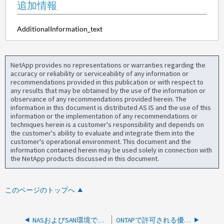
追加情報
AdditionalInformation_text
NetApp provides no representations or warranties regarding the
accuracy or reliability or serviceability of any information or
recommendations provided in this publication or with respect to
any results that may be obtained by the use of the information or
observance of any recommendations provided herein. The
information in this document is distributed AS IS and the use of this
information or the implementation of any recommendations or
techniques herein is a customer's responsibility and depends on
the customer's ability to evaluate and integrate them into the
customer's operational environment. This document and the
information contained herein may be used solely in connection with
the NetApp products discussed in this document.
このページのトップへ
NASおよびSAN環境でボリューム名またはLUN名を変更する場合は、どのような影響がありますか。
ONTAPで許可される優先ドメインコントローラの最大数はいくつですか。