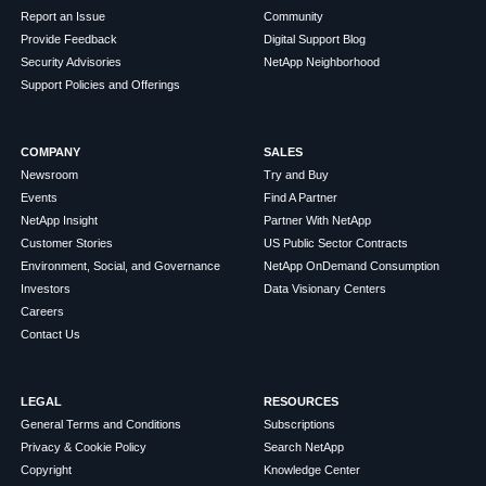
Report an Issue
Community
Provide Feedback
Digital Support Blog
Security Advisories
NetApp Neighborhood
Support Policies and Offerings
COMPANY
SALES
Newsroom
Try and Buy
Events
Find A Partner
NetApp Insight
Partner With NetApp
Customer Stories
US Public Sector Contracts
Environment, Social, and Governance
NetApp OnDemand Consumption
Investors
Data Visionary Centers
Careers
Contact Us
LEGAL
RESOURCES
General Terms and Conditions
Subscriptions
Privacy & Cookie Policy
Search NetApp
Copyright
Knowledge Center