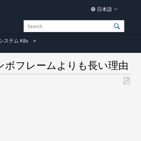
日本語
システム KBs
ャンボフレームよりも長い理由
PDF
と
し
て
保
存