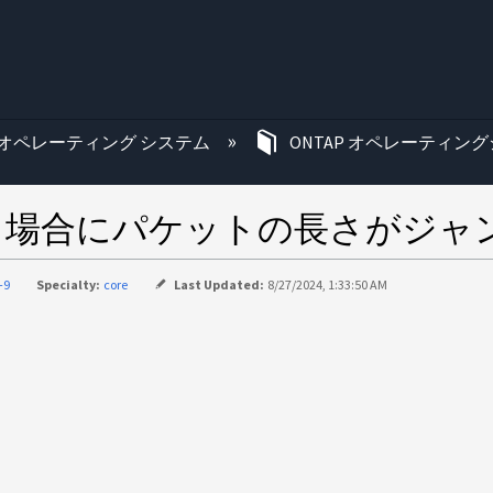
む
オペレーティング システム
ONTAP オペレーティング
ている場合にパケットの長さがジ
-9
Specialty:
core
Last Updated:
8/27/2024, 1:33:50 AM