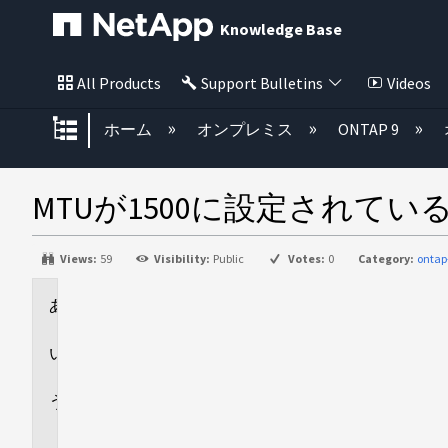
Knowledge Base
All Products
Support Bulletins
Videos
グローバル階層を展開/折りたた
ホーム
オンプレミス
ONTAP 9
MTUが1500に設定され
Views:
59
Visibility:
Public
Votes:
0
Category:
ontap
環
境
回
答
追
加
情