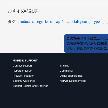
おすすめの記事
タグ
product-categories:ontap-9
specialty:core
type:q_n
このWebサイトはニュー
の英語を文字どおりに翻訳
さい。翻訳の問題や誤訳につ
MORE IN SUPPORT
Contact Support
Training
Report an Issue
Community
Provide Feedback
Digital Support Blog
Security Advisories
NetApp Neighborhood
Support Policies and Offerings