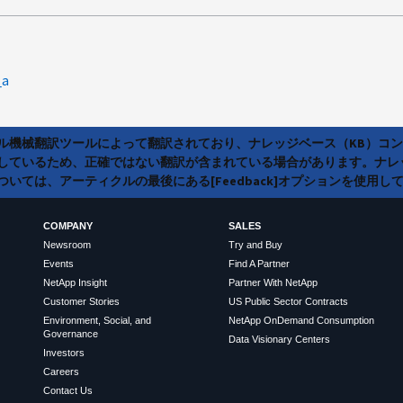
_a
ラル機械翻訳ツールによって翻訳されており、ナレッジベース（KB）コ
しているため、正確ではない翻訳が含まれている場合があります。ナレ
いては、アーティクルの最後にある[Feedback]オプションを使用し
COMPANY
SALES
Newsroom
Try and Buy
Events
Find A Partner
NetApp Insight
Partner With NetApp
Customer Stories
US Public Sector Contracts
Environment, Social, and
NetApp OnDemand Consumption
Governance
Data Visionary Centers
Investors
Careers
Contact Us