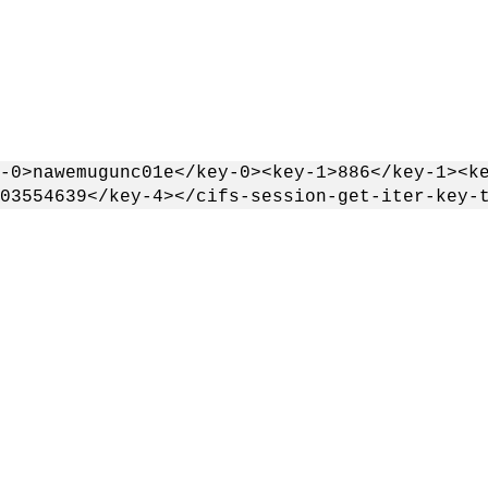
-0>nawemugunc01e</key-0><key-1>886</key-1><k
03554639</key-4></cifs-session-get-iter-key-