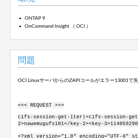
ONTAP 9
OnCommand Insight （ OCI ）
問題
OCI LinuxサーバからのZAPIコールがエラー13001
<<< REQUEST >>>
cifs-session-get-iter|<cifs-session-get
2>nawemugufs101</key-2><key-3>114059290
<?xml version="1.0" encoding="UTF-8" st