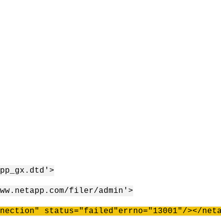
pp_gx.dtd'>
ww.netapp.com/filer/admin'>
nection" status="failed"
errno
="13001"/></
net