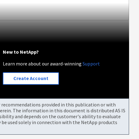
New to NetApp?
Learn more about our award-winning
Support
Create Account
or recommendations provided in this publication or with
rein. The information in this document is distributed AS IS
bility and depends on the customer's ability to evaluate
be used solely in connection with the NetApp products