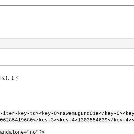
で失敗します
-iter-key-td><key-0>nawemugunc01e</key-0><ke
06285419680</key-3><key-4>1303554639</key-4>
andalone="no"?>