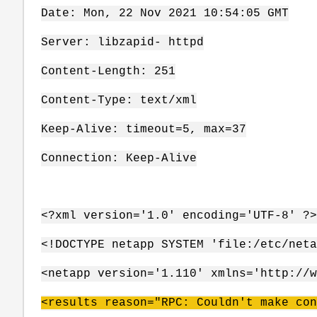
Date: Mon, 22 Nov 2021 10:54:05 GMT
Server: libzapid- httpd
Content-Length: 251
Content-Type: text/xml
Keep-Alive: timeout=5, max=37
Connection: Keep-Alive
<?xml version='1.0' encoding='UTF-8' ?>
<!DOCTYPE netapp SYSTEM 'file:/etc/neta
<netapp version='1.110' xmlns='http://w
<results reason="RPC: Couldn't make con