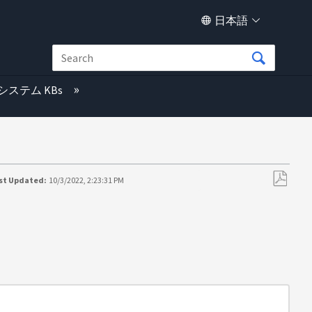
日本語
システム KBs
st Updated:
10/3/2022, 2:23:31 PM
PDF
と
し
て
保
存