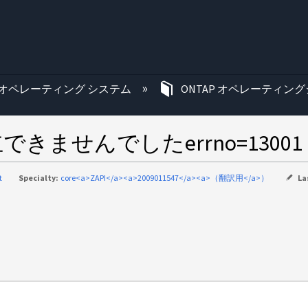
む
オペレーティング システム
ONTAP オペレーティング
立できませんでしたerrno=13001
t
Specialty:
core<a>ZAPI</a><a>2009011547</a><a>（翻訳用</a>）
La