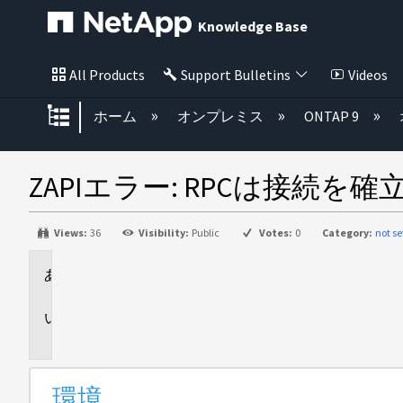
Knowledge Base
All Products
Support Bulletins
Videos
グローバル階層を展開/折りたた
ホーム
オンプレミス
ONTAP 9
ZAPIエラー: RPCは接続を確
Views:
36
Visibility:
Public
Votes:
0
Category:
not se
環
境
問
題
環境