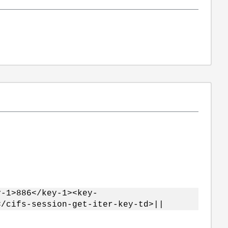
y-1>886</key-1><key-
</cifs-session-get-iter-key-td>||