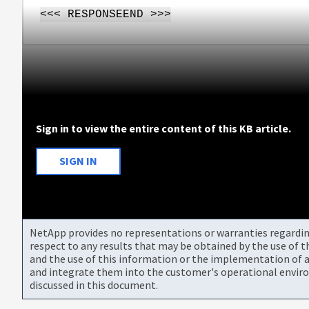
<<< RESPONSEEND >>>
Sign in to view the entire content of this KB article.
SIGN IN
NetApp provides no representations or warranties regarding 
respect to any results that may be obtained by the use of 
and the use of this information or the implementation of a
and integrate them into the customer's operational envir
discussed in this document.