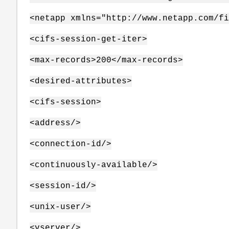
<netapp xmlns="http://www.netapp.com/fi
<cifs-session-get-iter>
<max-records>200</max-records>
<desired-attributes>
<cifs-session>
<address/>
<connection-id/>
<continuously-available/>
<session-id/>
<unix-user/>
<vserver/>