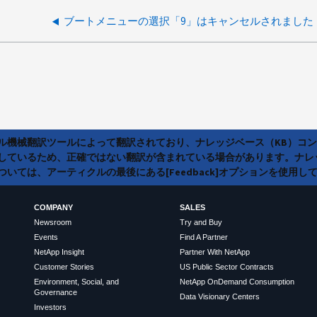
ブートメニューの選択「9」はキャンセルされました
ラル機械翻訳ツールによって翻訳されており、ナレッジベース（KB）コ
しているため、正確ではない翻訳が含まれている場合があります。ナレ
いては、アーティクルの最後にある[Feedback]オプションを使用し
COMPANY
SALES
Newsroom
Try and Buy
Events
Find A Partner
NetApp Insight
Partner With NetApp
Customer Stories
US Public Sector Contracts
Environment, Social, and
NetApp OnDemand Consumption
Governance
Data Visionary Centers
Investors