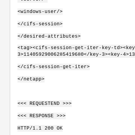
<windows-user/>
</cifs-session>
</desired-attributes>
<tag><cifs-session-get-iter-key-td><key
3>11405929006285419680</key-3><key-4>13
</cifs-session-get-iter>
</netapp>
<<< REQUESTEND >>>
<<< RESPONSE >>>
HTTP/1.1 200 OK