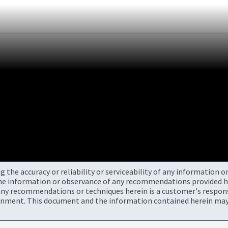
the accuracy or reliability or serviceability of any information 
the information or observance of any recommendations provided he
ny recommendations or techniques herein is a customer's responsi
onment. This document and the information contained herein may 