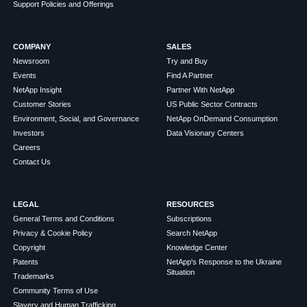
Support Policies and Offerings
COMPANY
SALES
Newsroom
Try and Buy
Events
Find A Partner
NetApp Insight
Partner With NetApp
Customer Stories
US Public Sector Contracts
Environment, Social, and Governance
NetApp OnDemand Consumption
Investors
Data Visionary Centers
Careers
Contact Us
LEGAL
RESOURCES
General Terms and Conditions
Subscriptions
Privacy & Cookie Policy
Search NetApp
Copyright
Knowledge Center
Patents
NetApp's Response to the Ukraine
Situation
Trademarks
Community Terms of Use
Slavery and Human Trafficking