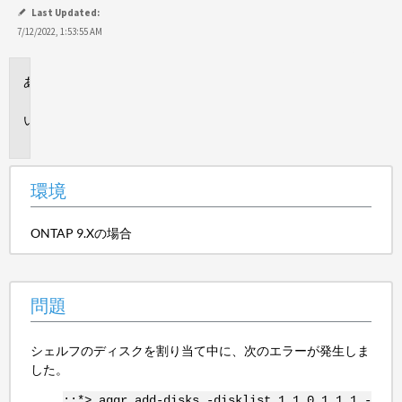
て
Last Updated:
保
7/12/2022, 1:53:55 AM
存
環
境
問
題
環境
ONTAP 9.Xの場合
問題
シェルフのディスクを割り当て中に、次のエラーが発生しま
した。
::*> aggr add-disks -disklist 1.1.0,1.1.1 -