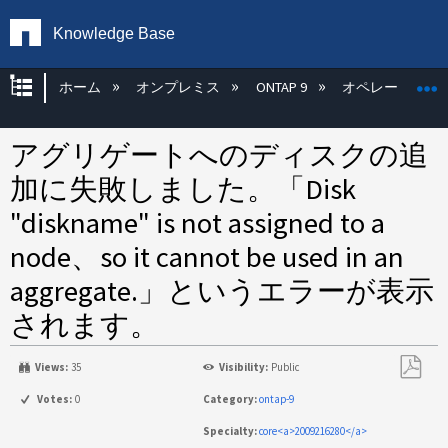
Knowledge Base
グローバル階層を展開/折りたたむ
ホーム
オンプレミス
ONTAP 9
オペレーティン
アグリゲートへのディスクの追
加に失敗しました。「Disk
"diskname" is not assigned to a
node、so it cannot be used in an
aggregate.」というエラーが表示
されます。
Views:
35
Visibility:
Public
PDF
Votes:
0
Category:
ontap-9
と
Specialty:
core<a>2009216280</a>
し