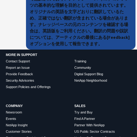
ツの基本的な理解を目的として提供されています。
オリジナルの英語を文字どおりに翻訳しているた
め、正確ではない翻訳が含まれている場合がありま
す。ナレッジベースの元のコンテンツを確認する場
合は、英語版をご利用ください。翻訳の問題や誤訳
については、アーティクルの最後にある[Feedback]
オプションを使用して報告できます。
MORE IN SUPPORT
Contact Support
Training
Report an Issue
Community
Provide Feedback
Digital Support Blog
Security Advisories
NetApp Neighborhood
Support Policies and Offerings
COMPANY
SALES
Newsroom
Try and Buy
Events
Find A Partner
NetApp Insight
Partner With NetApp
Customer Stories
US Public Sector Contracts