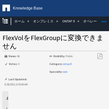
Knowledge Base
グローバル階層を展開/折りたたむ
ホーム
オンプレミス
ONTAP 9
オペレーティン
FlexVolをFlexGroupに変換できま
せん
Views:
66
Visibility:
Public
PDF
Votes:
0
Category:
ontap-9
と
Specialty:
core
し
て
Last Updated:
保
8/30/2023, 8:55:00 AM
存
環
境
問