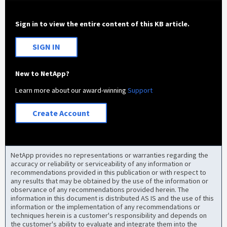
Sign in to view the entire content of this KB article.
SIGN IN
New to NetApp?
Learn more about our award-winning
Support
Create Account
NetApp provides no representations or warranties regarding the
accuracy or reliability or serviceability of any information or
recommendations provided in this publication or with respect to
any results that may be obtained by the use of the information or
observance of any recommendations provided herein. The
information in this document is distributed AS IS and the use of this
information or the implementation of any recommendations or
techniques herein is a customer's responsibility and depends on
the customer's ability to evaluate and integrate them into the