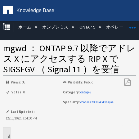
Knowledge Base
グローバル階層を展開/折りたたむ
ホーム
オンプレミス
ONTAP 9
オペレーティン
mgwd ： ONTAP 9.7 以降でアドレ
ス X にアクセスする RIP X で
SIGSEGV （ Signal 11 ）を受信
Views:
36
Visibility:
Public
PDF
Votes:
0
Category:
ontap-9
と
Specialty:
core<a>2008840407</a>
し
て
Last Updated:
保
12/13/2022, 3:54:00 PM
存
環