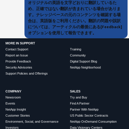
オリジナルの英語を文字どおりに翻訳しているた
め、正確ではない翻訳が含まれている場合がありま
す。ナレッジベースの元のコンテンツを確認する場
合は、英語版をご利用ください。翻訳の問題や誤訳
については、アーティクルの最後にある[Feedback]
オプションを使用して報告できます。
MORE IN SUPPORT
Contact Support
Training
Report an Issue
Community
Provide Feedback
Digital Support Blog
Security Advisories
NetApp Neighborhood
Support Policies and Offerings
COMPANY
SALES
Newsroom
Try and Buy
Events
Find A Partner
NetApp Insight
Partner With NetApp
Customer Stories
US Public Sector Contracts
Environment, Social, and Governance
NetApp OnDemand Consumption
Investors
Data Visionary Centers