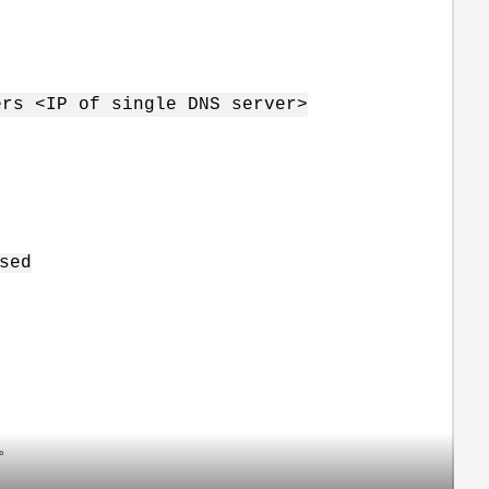
ers <IP of single DNS server>
sed
。