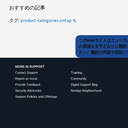
おすすめの記事
タグ
product-categories:ontap-9
このWebサイトはニュー
の英語を文字どおりに翻訳
さい。翻訳の問題や誤訳につ
MORE IN SUPPORT
Contact Support
Training
Report an Issue
Community
Provide Feedback
Digital Support Blog
Security Advisories
NetApp Neighborhood
Support Policies and Offerings