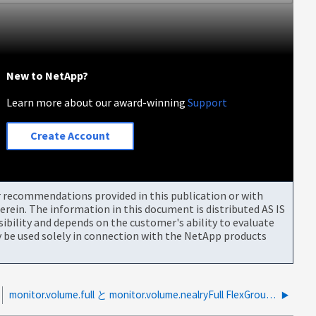
New to NetApp?
Learn more about our award-winning
Support
Create Account
or recommendations provided in this publication or with
rein. The information in this document is distributed AS IS
bility and depends on the customer's ability to evaluate
be used solely in connection with the NetApp products
monitor.volume.full と monitor.volume.nealryFull FlexGroup コンスティチュエントのイベントが繰り返し発生する