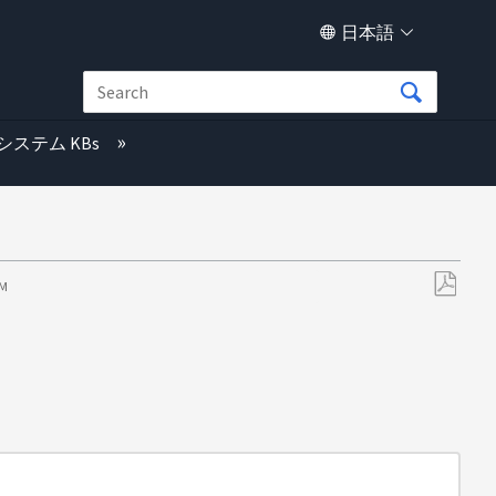
日本語
システム KBs
AM
PDF
と
し
て
保
存