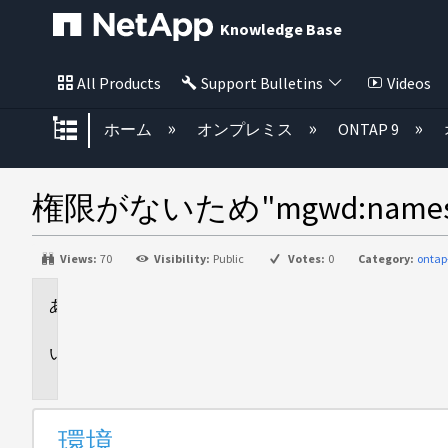
Knowledge Base
All Products
Support Bulletins
Videos
グローバル階層を展開/折りたた
ホーム
オンプレミス
ONTAP 9
権限がないため"mgwd:nameserv.d
Views:
70
Visibility:
Public
Votes:
0
Category:
ontap
環
境
問
題
環境