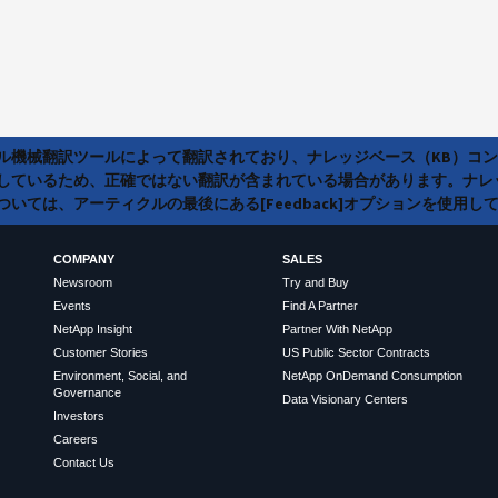
ラル機械翻訳ツールによって翻訳されており、ナレッジベース（KB）コ
しているため、正確ではない翻訳が含まれている場合があります。ナレ
いては、アーティクルの最後にある[Feedback]オプションを使用し
COMPANY
SALES
Newsroom
Try and Buy
Events
Find A Partner
NetApp Insight
Partner With NetApp
Customer Stories
US Public Sector Contracts
Environment, Social, and
NetApp OnDemand Consumption
Governance
Data Visionary Centers
Investors
Careers
Contact Us