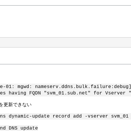
e-01: mgwd: nameserv.ddns.bulk.failure:debug]
es having FQDN "svm_01.sub.net" for Vserver 
リを更新できない
ns dynamic-update record add -vserver svm_01
nd DNS update