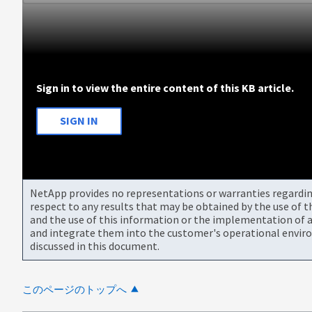
Sign in to view the entire content of this KB article.
SIGN IN
NetApp provides no representations or warranties regarding 
respect to any results that may be obtained by the use of 
and the use of this information or the implementation of a
and integrate them into the customer's operational envir
discussed in this document.
このページのトップへ