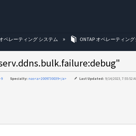
む
オペレーティング システム
ONTAP オペレーティング
dns.bulk.failure:debug"
-9
Specialty:
nas<a>2009730039</a>
Last Updated:
9/14/2023, 7:55:52 