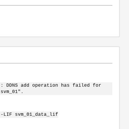
: DDNS add operation has failed for
"svm_01".
 -LIF svm_01_data_lif