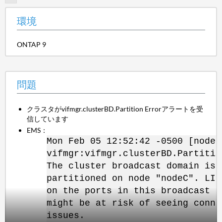
環境
ONTAP 9
問題
クラスタがvifmgr.clusterBD.Partition Errorアラートを受
信しています
EMS：
Mon Feb 05 12:52:42 -0500 [nodeC
vifmgr:vifmgr.clusterBD.Partitio
The cluster broadcast domain is
partitioned on node "nodeC". LIF
on the ports in this broadcast d
might be at risk of seeing conne
issues.