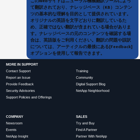
このWebサイトはニューラル機械翻訳ツールによっ
て翻訳されており、ナレッジベース（KB）コンテン
ツの基本的な理解を目的として提供されています。
オリジナルの英語を文字どおりに翻訳しているた
め、正確ではない翻訳が含まれている場合がありま
す。ナレッジベースの元のコンテンツを確認する場
合は、英語版をご利用ください。翻訳の問題や誤訳
については、アーティクルの最後にある[Feedback]
オプションを使用して報告できます。
MORE IN SUPPORT
Contact Support
Training
Report an Issue
Community
Provide Feedback
Digital Support Blog
Security Advisories
NetApp Neighborhood
Support Policies and Offerings
COMPANY
SALES
Newsroom
Try and Buy
Events
Find A Partner
NetApp Insight
Partner With NetApp