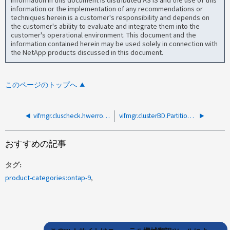
information in this document is distributed AS IS and the use of this
information or the implementation of any recommendations or
techniques herein is a customer's responsibility and depends on
the customer's ability to evaluate and integrate them into the
customer's operational environment. This document and the
information contained herein may be used solely in connection with
the NetApp products discussed in this document.
このページのトップへ
vifmgr.cluscheck.hwerrors：100GポートでのRCFの設定が間違っているため
vifmgr.clusterBD.Partitionアラート
おすすめの記事
タグ
product-categories:ontap-9