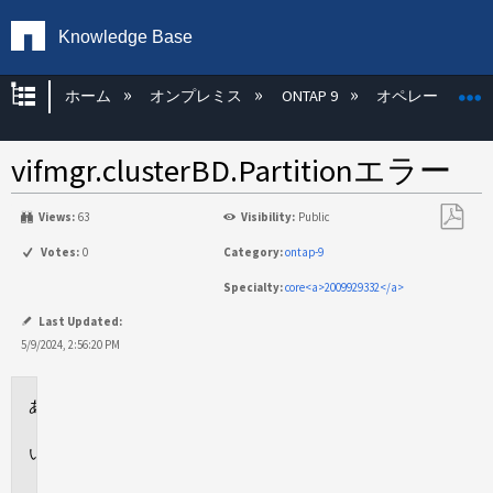
Knowledge Base
グローバル階層を展開/折りたたむ
ホーム
オンプレミス
ONTAP 9
オペレーティン
vifmgr.clusterBD.Partitionエラー
Views:
63
Visibility:
Public
PDF
Votes:
0
Category:
ontap-9
と
Specialty:
core<a>2009929332</a>
し
て
Last Updated:
保
5/9/2024, 2:56:20 PM
存
環
境
問
題