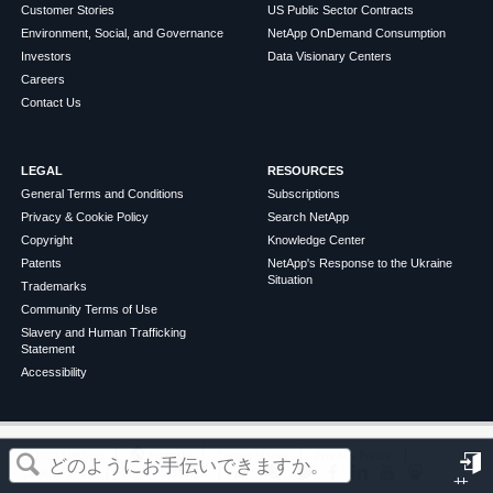
Customer Stories
US Public Sector Contracts
Environment, Social, and Governance
NetApp OnDemand Consumption
Investors
Data Visionary Centers
Careers
Contact Us
LEGAL
RESOURCES
General Terms and Conditions
Subscriptions
Privacy & Cookie Policy
Search NetApp
Copyright
Knowledge Center
Patents
NetApp's Response to the Ukraine
Situation
Trademarks
Community Terms of Use
Slavery and Human Trafficking
Statement
Accessibility
この記事は役に立ちましたか？
©
2026
NetApp
English
Terms of Use
Privacy Policy
Cookie Policy
Cookie Settings
サ