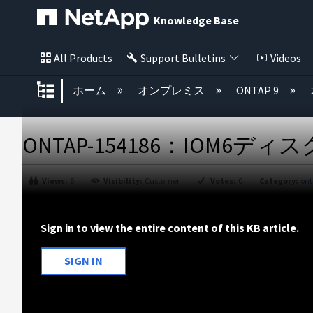
Knowledge Base
All Products
Support Bulletins
Videos
グローバル階層を展開/折りたた
ホーム
オンプレミス
ONTAP 9
ONTAP-154186：IOM
Views:
6
Visibility:
Customer
Votes:
0
Category:
ont
ヘ
ッ
Sign in to view the entire content of this KB article.
ダ
ー
な
SIGN IN
し