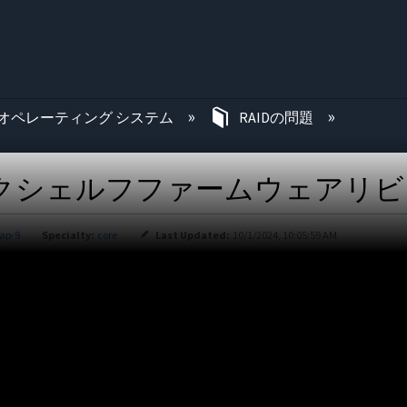
む
オペレーティング システム
RAIDの問題
6ディスクシェルフファームウェアリ
ap-9
Specialty:
core
Last Updated:
10/1/2024, 10:05:59 AM