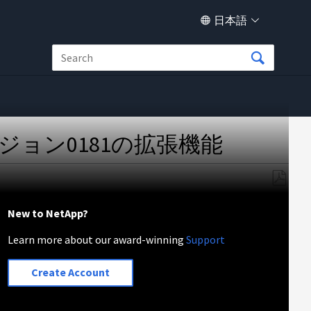
日本語
ビジョン0181の拡張機能
PDF
と
New to NetApp?
し
Learn more about our award-winning
Support
て
保
存
Create Account