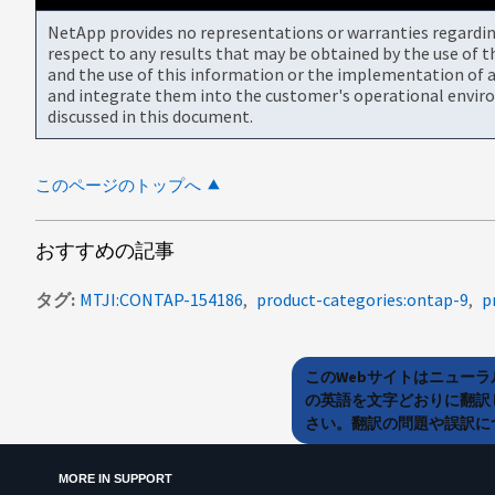
NetApp provides no representations or warranties regarding 
respect to any results that may be obtained by the use of 
and the use of this information or the implementation of a
and integrate them into the customer's operational envir
discussed in this document.
このページのトップへ
おすすめの記事
タグ
MTJI:CONTAP-154186
product-categories:ontap-9
p
このWebサイトはニュー
の英語を文字どおりに翻訳
さい。翻訳の問題や誤訳につ
MORE IN SUPPORT