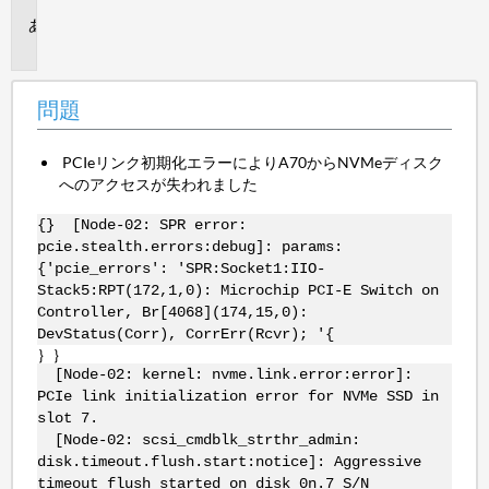
問
題
問題
PCIeリンク初期化エラーによりA70からNVMeディスク
へのアクセスが失われました
{} [Node-02: SPR error:
pcie.stealth.errors:debug]: params:
{'pcie_errors': 'SPR:Socket1:IIO-
Stack5:RPT(172,1,0): Microchip PCI-E Switch on
Controller, Br[4068](174,15,0):
DevStatus(Corr), CorrErr(Rcvr); '{
｝｝
[Node-02: kernel: nvme.link.error:error]:
PCIe link initialization error for NVMe SSD in
slot 7.
[Node-02: scsi_cmdblk_strthr_admin:
disk.timeout.flush.start:notice]: Aggressive
timeout flush started on disk 0n.7 S/N