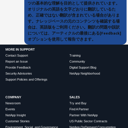
ツの基本的な理解を目的として提供されています。
オリジナルの英語を文字どおりに翻訳しているた
め、正確ではない翻訳が含まれている場合がありま
す。ナレッジベースの元のコンテンツを確認する場
合は、英語版をご利用ください。翻訳の問題や誤訳
については、アーティクルの最後にある[Feedback]
オプションを使用して報告できます。
MORE IN SUPPORT
Contact Support
Training
Report an Issue
Community
Provide Feedback
Digital Support Blog
Security Advisories
NetApp Neighborhood
Support Policies and Offerings
COMPANY
SALES
Newsroom
Try and Buy
Events
Find A Partner
NetApp Insight
Partner With NetApp
Customer Stories
US Public Sector Contracts
Environment, Social, and Governance
NetApp OnDemand Consumption