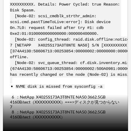
XXXXXXXXXX. Details: Power Cycled: true Reason:
Disk Spasm.
[Node-02: scsi_cmdblk_strthr_admin:
scsi.cmd.pastTimeToLive:error]: Disk device
0n.7L0: request failed after try #1: cdb
0xe2:01:0100000000000000:000000400000.
[Node-02: config_thread: raid.disk.offline:notice]
7 [NETAPP X4025S173A3T8NTE NA50] S/N [XXXXXXXXXX]
[374A4130:58606713:00253854:00000002:00000000:00000
offline.
[Node-02: svc_queue_thread: cf.disk.inventory.mism
(674A4130:58606713:00253854:00000002:500A0981:00000
has recently changed or the node (Node-02) is missi
NVME disk is missed from sysconfig -a
6 ：NetApp X4025S173A3T8NTE NA50 3662.5GB
4160B/sect（XXXXXXXXXX）===>ディスクが見つからない
7
8 ：NetApp X4025S173A3T8NTE NA50 3662.5GB
4160B/sect（XXXXXXXXXX）