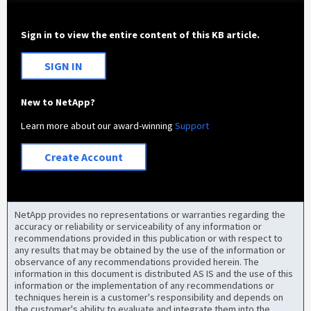
Sign in to view the entire content of this KB article.
SIGN IN
New to NetApp?
Learn more about our award-winning
Support
Create Account
NetApp provides no representations or warranties regarding the
accuracy or reliability or serviceability of any information or
recommendations provided in this publication or with respect to
any results that may be obtained by the use of the information or
observance of any recommendations provided herein. The
information in this document is distributed AS IS and the use of this
information or the implementation of any recommendations or
techniques herein is a customer's responsibility and depends on
the customer's ability to evaluate and integrate them into the