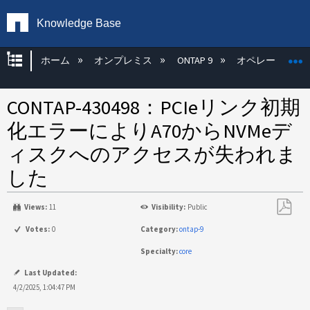
Knowledge Base
グローバル階層を展開/折りたたむ
ホーム
オンプレミス
ONTAP 9
オペレーティン
CONTAP-430498：PCIeリンク初期
化エラーによりA70からNVMeデ
ィスクへのアクセスが失われま
した
Views:
11
Visibility:
Public
PDF
Votes:
0
Category:
ontap-9
と
Specialty:
core
し
て
Last Updated:
保
4/2/2025, 1:04:47 PM
存