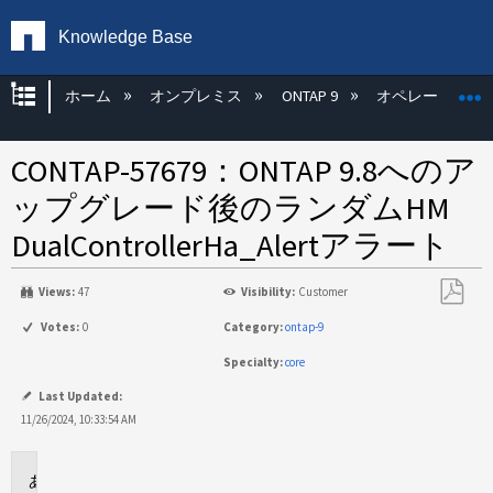
Knowledge Base
グローバル階層を展開/折りたたむ
ホーム
オンプレミス
ONTAP 9
オペレーティン
CONTAP-57679：ONTAP 9.8へのア
ップグレード後のランダムHM
DualControllerHa_Alertアラート
Views:
47
Visibility:
Customer
PDF
Votes:
0
Category:
ontap-9
と
Specialty:
core
し
て
Last Updated:
保
11/26/2024, 10:33:54 AM
存
問