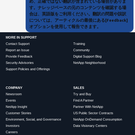
め、正確ではない翻訳が含まれている場合がありま
す。ナレッジベースの元のコンテンツを確認する場
合は、英語版をご利用ください。翻訳の問題や誤訳
については、アーティクルの最後にある[Feedback]
オプションを使用して報告できます。
MORE IN SUPPORT
Contact Support
Training
Report an Issue
Community
Provide Feedback
Digital Support Blog
Security Advisories
NetApp Neighborhood
Support Policies and Offerings
COMPANY
SALES
Newsroom
Try and Buy
Events
Find A Partner
NetApp Insight
Partner With NetApp
Customer Stories
US Public Sector Contracts
Environment, Social, and Governance
NetApp OnDemand Consumption
Investors
Data Visionary Centers
Careers