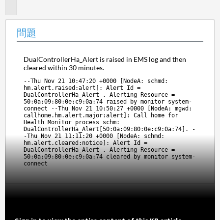
題
問題
DualControllerHa_Alert is raised in EMS log and then 
cleared within 30 minutes.
--Thu Nov 21 10:47:20 +0000 [NodeA: schmd: 
hm.alert.raised:alert]: Alert Id = 
DualControllerHa_Alert , Alerting Resource = 
50:0a:09:80:0e:c9:0a:74 raised by monitor system-
connect --Thu Nov 21 10:50:27 +0000 [NodeA: mgwd: 
callhome.hm.alert.major:alert]: Call home for 
Health Monitor process schm: 
DualControllerHa_Alert[50:0a:09:80:0e:c9:0a:74]. -
-Thu Nov 21 11:11:20 +0000 [NodeA: schmd: 
hm.alert.cleared:notice]: Alert Id = 
DualControllerHa_Alert , Alerting Resource = 
50:0a:09:80:0e:c9:0a:74 cleared by monitor system-
connect