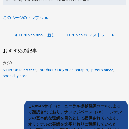
このページのトップへ
CONTAP-57055：新しく追加されたATTO 7600ブリッジが内部テーブルにリストされないため、ヘルス監視が禁止されました
CONTAP-57915: ストレッチまたはファブリック接続の MetroCluster 構成で、単一ケーブル接続の ATTO ブリッジのファームウェア更新後に警告メッセージが表示される
おすすめの記事
タグ
MTJI:CONTAP-57679
product-categories:ontap-9
prversion:v2
specialty:core
このWebサイトはニューラル機械翻訳ツールによっ
て翻訳されており、ナレッジベース（KB）コンテン
ツの基本的な理解を目的として提供されています。
オリジナルの英語を文字どおりに翻訳しているた