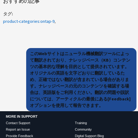
おすすめの記事
タグ
product-categories:ontap-9
このWebサイトはニューラル機械翻訳ツールによっ
て翻訳されており、ナレッジベース（KB）コンテン
ツの基本的な理解を目的として提供されています。
オリジナルの英語を文字どおりに翻訳しているた
め、正確ではない翻訳が含まれている場合がありま
す。ナレッジベースの元のコンテンツを確認する場
合は、英語版をご利用ください。翻訳の問題や誤訳
については、アーティクルの最後にある[Feedback]
オプションを使用して報告できます。
MORE IN SUPPORT
Contact Support
Training
Report an Issue
Community
Provide Feedback
Digital Support Blog