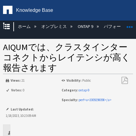
Knowledge Base
グローバル階層を展開/折りたたむ
ホーム
オンプレミス
ONTAP 9
パフォーマンス
AIQUMでは、クラスタインター
コネクトからレイテンシが高く
報告されます
Views:
21
Visibility:
Public
PDF
Votes:
0
Category:
ontap-9
と
Specialty:
perf<a>2009298098</a>
し
て
Last Updated:
保
1/18/2023, 10:23:09 AM
存
環