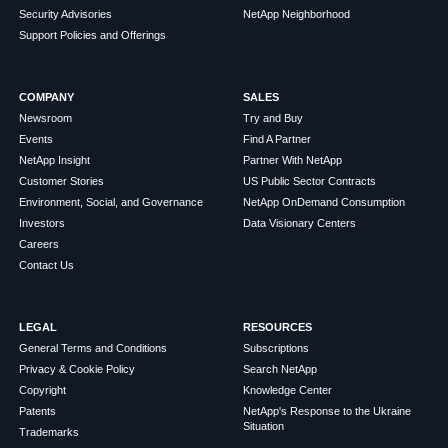
Security Advisories
NetApp Neighborhood
Support Policies and Offerings
COMPANY
SALES
Newsroom
Try and Buy
Events
Find A Partner
NetApp Insight
Partner With NetApp
Customer Stories
US Public Sector Contracts
Environment, Social, and Governance
NetApp OnDemand Consumption
Investors
Data Visionary Centers
Careers
Contact Us
LEGAL
RESOURCES
General Terms and Conditions
Subscriptions
Privacy & Cookie Policy
Search NetApp
Copyright
Knowledge Center
Patents
NetApp's Response to the Ukraine
Situation
Trademarks