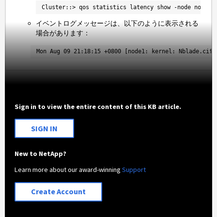
Cluster::> qos statistics latency show -node node1 
イベントログメッセージは、以下のように表示される
場合があります：
Mon Aug 09 21:18:15 +0800 [node1: kernel: Nblade.cifs
Sign in to view the entire content of this KB article.
SIGN IN
New to NetApp?
Learn more about our award-winning
Support
Create Account