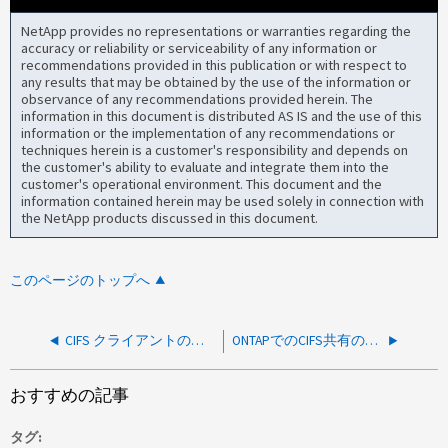
NetApp provides no representations or warranties regarding the
accuracy or reliability or serviceability of any information or
recommendations provided in this publication or with respect to
any results that may be obtained by the use of the information or
observance of any recommendations provided herein. The
information in this document is distributed AS IS and the use of this
information or the implementation of any recommendations or
techniques herein is a customer's responsibility and depends on
the customer's ability to evaluate and integrate them into the
customer's operational environment. This document and the
information contained herein may be used solely in connection with
the NetApp products discussed in this document.
このページのトップへ
CIFS クライアントの変更通知設定は、 ONTAP で不要な負荷を引き起こす可能性があります
ONTAPでのCIFS共有の速度低下
おすすめの記事
タグ