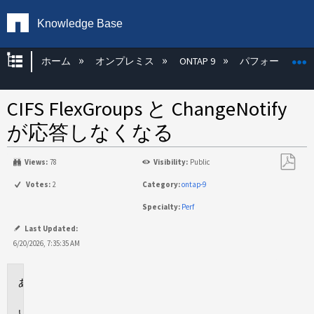
Knowledge Base
グローバル階層を展開/折りたたむ
ホーム
オンプレミス
ONTAP 9
パフォーマンス
CIFS FlexGroups と ChangeNotify
が応答しなくなる
Views:
78
Visibility:
Public
PDF
Votes:
2
Category:
ontap-9
と
Specialty:
Perf
し
て
Last Updated:
保
6/20/2026, 7:35:35 AM
存
環
境
問