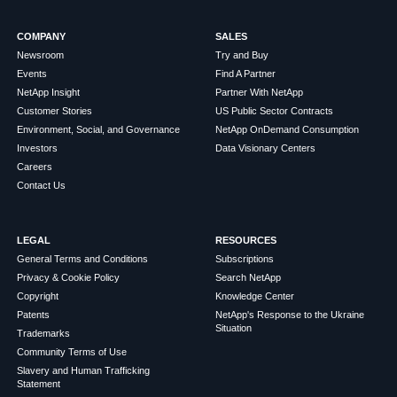
COMPANY
SALES
Newsroom
Try and Buy
Events
Find A Partner
NetApp Insight
Partner With NetApp
Customer Stories
US Public Sector Contracts
Environment, Social, and Governance
NetApp OnDemand Consumption
Investors
Data Visionary Centers
Careers
Contact Us
LEGAL
RESOURCES
General Terms and Conditions
Subscriptions
Privacy & Cookie Policy
Search NetApp
Copyright
Knowledge Center
Patents
NetApp's Response to the Ukraine
Situation
Trademarks
Community Terms of Use
Slavery and Human Trafficking
Statement