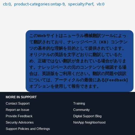
cb:0
product-categories:ontap-9
specialty:Perf
vb:0
このWebサイトはニューラル機械翻訳ツールによっ
て翻訳されており、ナレッジベース（KB）コンテン
ツの基本的な理解を目的として提供されています。
オリジナルの英語を文字どおりに翻訳しているた
め、正確ではない翻訳が含まれている場合がありま
す。ナレッジベースの元のコンテンツを確認する場
合は、英語版をご利用ください。翻訳の問題や誤訳
については、アーティクルの最後にある[Feedback]
オプションを使用して報告できます。
MORE IN SUPPORT
Contact Support
Training
Report an Issue
Community
Provide Feedback
Digital Support Blog
Security Advisories
NetApp Neighborhood
Support Policies and Offerings