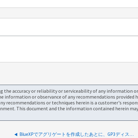
the accuracy or reliability or serviceability of any information 
the information or observance of any recommendations provided he
ny recommendations or techniques herein is a customer's responsi
onment. This document and the information contained herein may 
BlueXPでアグリゲートを作成したあとに、GP3ディスクのIOPSとスループットを変更できますか。