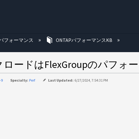
む
パフォーマンス
ONTAPパフォーマンスKB
ークロードはFlexGroupのパ
-9
Specialty:
Perf
Last Updated:
6/27/2024, 7:54:31 PM