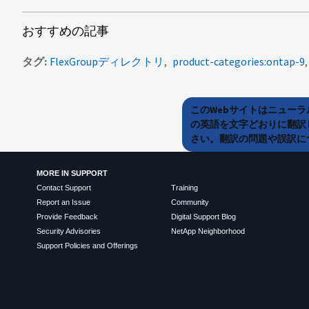
おすすめの記事
タグ
FlexGroupディレクトリ
product-categories:ontap-9
このWebサイトはニュー
の英語を文字どおりに翻訳
さい。翻訳の問題や誤訳につ
MORE IN SUPPORT
Contact Support
Training
Report an Issue
Community
Provide Feedback
Digital Support Blog
Security Advisories
NetApp Neighborhood
Support Policies and Offerings