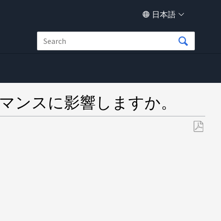
日本語
フォーマンスに影響しますか。
PDF
と
し
て
保
存