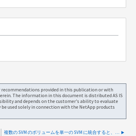
or recommendations provided in this publication or with
rein. The information in this document is distributed AS IS
bility and depends on the customer's ability to evaluate
be used solely in connection with the NetApp products
複数の SVM のボリュームを単一の SVM に統合すると、パフォーマンスに影響が出る可能性がありますか？