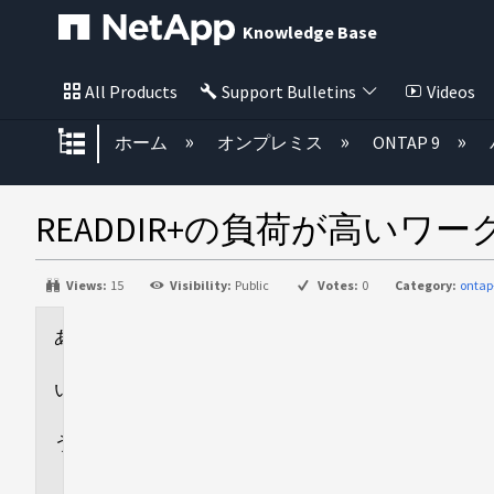
Knowledge Base
All Products
Support Bulletins
Videos
グローバル階層を展開/折りたた
ホーム
オンプレミス
ONTAP 9
READDIR+の負荷が高いワ
Views:
15
Visibility:
Public
Votes:
0
Category:
ontap
環
境
回
答
追
加
情