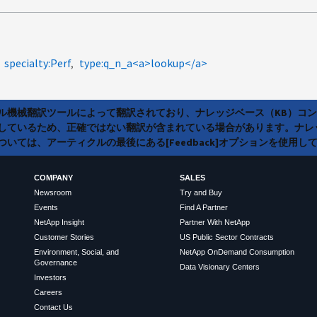
specialty:Perf
type:q_n_a<a>lookup</a>
ラル機械翻訳ツールによって翻訳されており、ナレッジベース（KB）コ
しているため、正確ではない翻訳が含まれている場合があります。ナレ
いては、アーティクルの最後にある[Feedback]オプションを使用し
COMPANY
SALES
Newsroom
Try and Buy
Events
Find A Partner
NetApp Insight
Partner With NetApp
Customer Stories
US Public Sector Contracts
Environment, Social, and
NetApp OnDemand Consumption
Governance
Data Visionary Centers
Investors
Careers
Contact Us