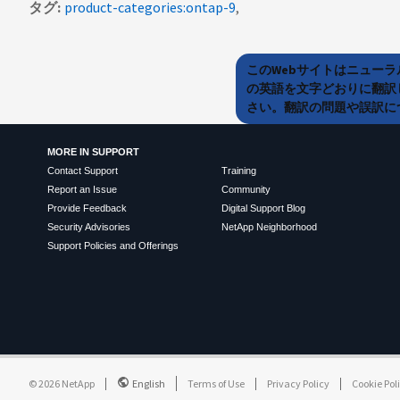
タグ
product-categories:ontap-9
このWebサイトはニュー
の英語を文字どおりに翻訳
さい。翻訳の問題や誤訳につ
MORE IN SUPPORT
Contact Support
Training
Report an Issue
Community
Provide Feedback
Digital Support Blog
Security Advisories
NetApp Neighborhood
Support Policies and Offerings
©
2026
NetApp
English
Terms of Use
Privacy Policy
Cookie Pol