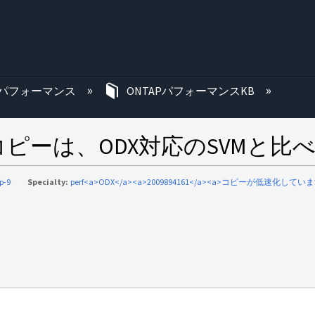
む
パフォーマンス
ONTAPパフォーマンスKB
ピーは、ODX対応のSVMと比
p-9
Specialty:
perf<a>ODX</a><a>2009894161</a><a>コピーが低速化していま