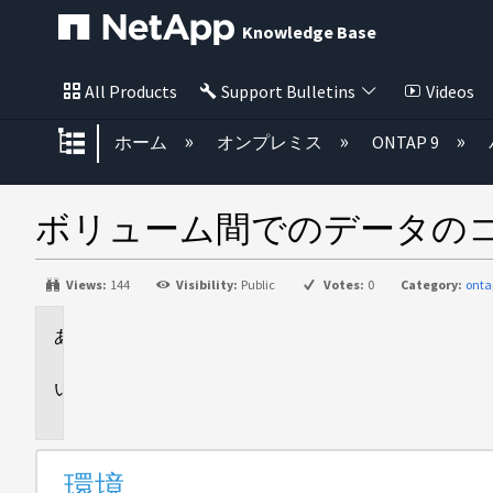
Knowledge Base
All Products
Support Bulletins
Videos
グローバル階層を展開/折りたた
ホーム
オンプレミス
ONTAP 9
ボリューム間でのデータのコ
Views:
144
Visibility:
Public
Votes:
0
Category:
onta
環
境
問
題
環境