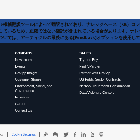
ラル機械翻訳ツールによって翻訳されており、ナレッジベース（KB）コ
しているため、正確ではない翻訳が含まれている場合があります。ナレ
いては、アーティクルの最後にある[Feedback]オプションを使用し
COMPANY
SALES
Newsroom
Try and Buy
Events
Find A Partner
NetApp Insight
Partner With NetApp
Customer Stories
US Public Sector Contracts
Environment, Social, and
NetApp OnDemand Consumption
Governance
Data Visionary Centers
Investors
Careers
Contact Us
icy
Cookie Settings