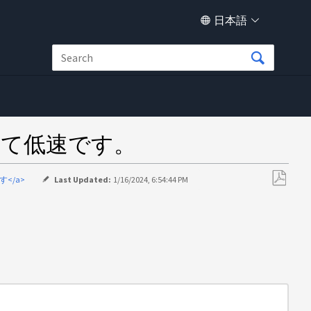
日本語
べて低速です。
す</a>
Last Updated:
1/16/2024, 6:54:44 PM
PDF
と
し
て
保
存