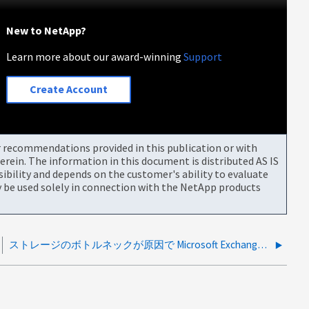
New to NetApp?
Learn more about our award-winning
Support
Create Account
or recommendations provided in this publication or with
rein. The information in this document is distributed AS IS
bility and depends on the customer's ability to evaluate
be used solely in connection with the NetApp products
ストレージのボトルネックが原因で Microsoft Exchange サーバーの動作が遅くなっている可能性はありますか？