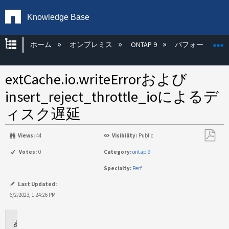
Knowledge Base
グローバル階層を展開/折りたたむ
ホーム
オンプレミス
ONTAP 9
パフォーマンス
extCache.io.writeErrorおよび
insert_reject_throttle_ioによるデ
ィスク遅延
Views:
44
Visibility:
Public
PDF
Votes:
0
Category:
ontap-9
と
Specialty:
Perf
し
て
Last Updated:
保
6/2/2023, 1:24:26 PM
存
環