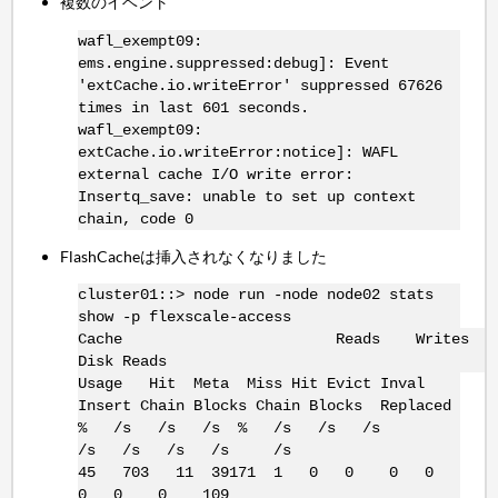
複数のイベント
wafl_exempt09:
ems.engine.suppressed:debug]: Event
'extCache.io.writeError' suppressed 67626
times in last 601 seconds.
wafl_exempt09:
extCache.io.writeError:notice]: WAFL
external cache I/O write error:
Insertq_save: unable to set up context
chain, code 0
FlashCacheは挿入されなくなりました
cluster01::> node run -node node02 stats
show -p flexscale-access
Cache Reads Writes
Disk Reads
Usage Hit Meta Miss Hit Evict Inval
Insert Chain Blocks Chain Blocks Replaced
% /s /s /s % /s /s /s
/s /s /s /s /s
45 703 11 39171 1 0 0 0 0
0 0 0 109