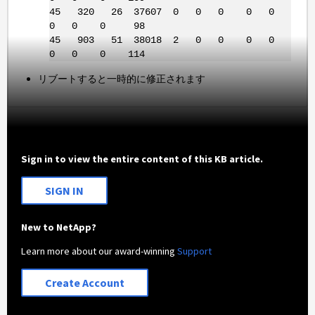
45 320 26 37607 0 0 0 0 0
0 0 0 98
45 903 51 38018 2 0 0 0 0
0 0 0 114
リブートすると一時的に修正されます
Sign in to view the entire content of this KB article.
SIGN IN
New to NetApp?
Learn more about our award-winning
Support
Create Account