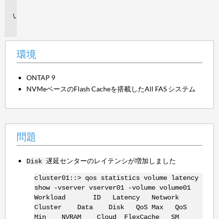
境
問
題
環境
ONTAP 9
NVMeベースのFlash Cacheを搭載したAll FAS システム
問題
遅延センターのレイテンシが増加しました
Disk
cluster01::> qos statistics volume latency
show -vserver vserver01 -volume volume01
Workload ID Latency Network
Cluster Data Disk QoS Max QoS
Min NVRAM Cloud FlexCache SM