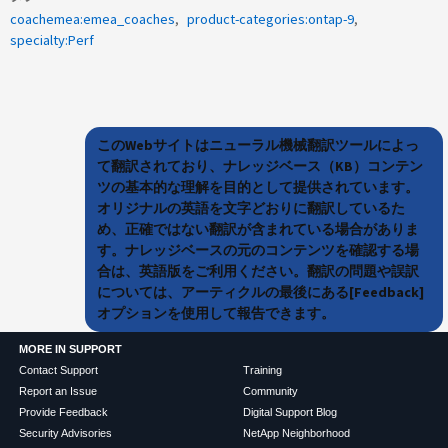
coachemea:emea_coaches
product-categories:ontap-9
specialty:Perf
このWebサイトはニューラル機械翻訳ツールによっ
て翻訳されており、ナレッジベース（KB）コンテン
ツの基本的な理解を目的として提供されています。
オリジナルの英語を文字どおりに翻訳しているた
め、正確ではない翻訳が含まれている場合がありま
す。ナレッジベースの元のコンテンツを確認する場
合は、英語版をご利用ください。翻訳の問題や誤訳
については、アーティクルの最後にある[Feedback]
オプションを使用して報告できます。
MORE IN SUPPORT
Contact Support
Training
Report an Issue
Community
Provide Feedback
Digital Support Blog
Security Advisories
NetApp Neighborhood