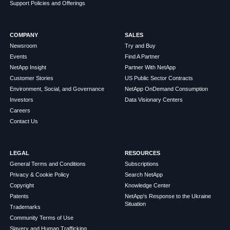
Support Policies and Offerings
COMPANY
SALES
Newsroom
Try and Buy
Events
Find A Partner
NetApp Insight
Partner With NetApp
Customer Stories
US Public Sector Contracts
Environment, Social, and Governance
NetApp OnDemand Consumption
Investors
Data Visionary Centers
Careers
Contact Us
LEGAL
RESOURCES
General Terms and Conditions
Subscriptions
Privacy & Cookie Policy
Search NetApp
Copyright
Knowledge Center
Patents
NetApp's Response to the Ukraine
Situation
Trademarks
Community Terms of Use
Slavery and Human Trafficking