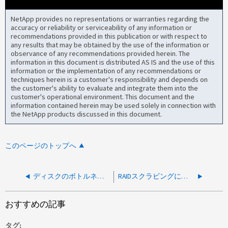
NetApp provides no representations or warranties regarding the
accuracy or reliability or serviceability of any information or
recommendations provided in this publication or with respect to
any results that may be obtained by the use of the information or
observance of any recommendations provided herein. The
information in this document is distributed AS IS and the use of this
information or the implementation of any recommendations or
techniques herein is a customer's responsibility and depends on
the customer's ability to evaluate and integrate them into the
customer's operational environment. This document and the
information contained herein may be used solely in connection with
the NetApp products discussed in this document.
このページのトップへ
ディスクのボトルネックは、 VMware LUN のパフォーマンスとタイムアウトに影響する可能性があります
RAIDスクラビングによってパフォーマンスが低下するのか
おすすめの記事
タグ